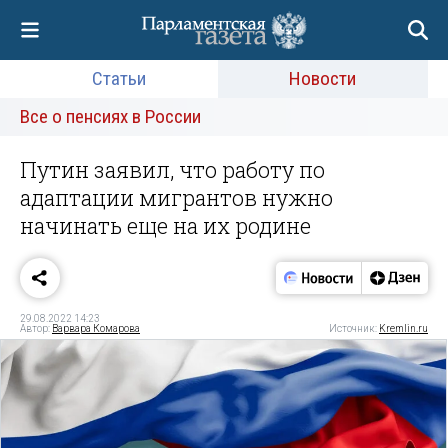
Статьи
Новости
Все о пенсиях в России
Путин заявил, что работу по
адаптации мигрантов нужно
начинать еще на их родине
29.08.2022 14:23
Автор:
Варвара Комарова
Источник:
Kremlin.ru