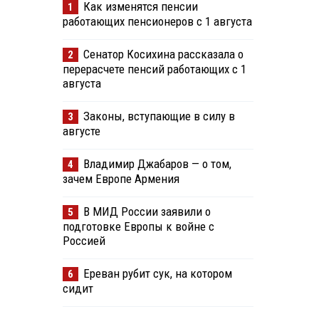
Как изменятся пенсии
1
работающих пенсионеров с 1 августа
Сенатор Косихина рассказала о
2
перерасчете пенсий работающих с 1
августа
Законы, вступающие в силу в
3
августе
Владимир Джабаров — о том,
4
зачем Европе Армения
В МИД России заявили о
5
подготовке Европы к войне с
Россией
Ереван рубит сук, на котором
6
сидит