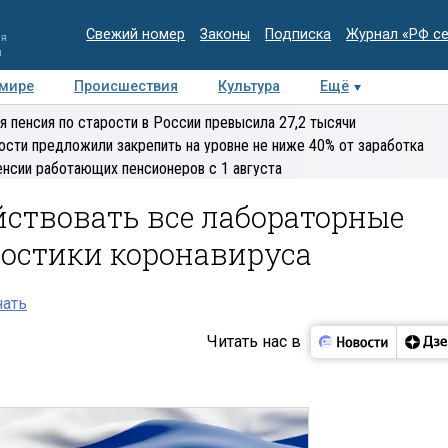
Свежий номер
Законы
Подписка
Журнал «РФ с
ия
и
 мире
Происшествия
Культура
Ещё
Медиацентр
Интервью
Колумнисты
Делова
я пенсия по старости в России превысила 27,2 тысячи
эксперт
ости предложили закрепить на уровне не ниже 40% от заработка
енсии работающих пенсионеров с 1 августа
йствовать все лабораторные
остики коронавируса
нать
Читать нас в