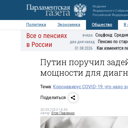
Издание
Федерального Собран
Российской Федераци
Политика
Экономика
Общество
В
Все о пенсиях
Фото
Авторы
Персоны
Мнения
Регионы
Соцфонд: Средня
вчера
Пенсию по стар
два дня назад
в России
Как изменятся п
01.08.2026
Путин поручил заде
мощности для диагн
Тема:
Коронавирус COVID-19: что надо з
Поделиться
30.03.2020 16:45
Автор:
Егор Павленко