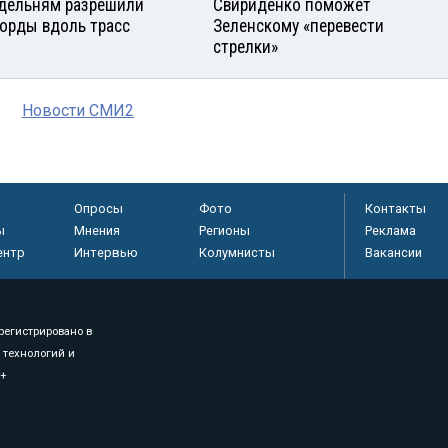
дельням разрешили
Свириденко поможет
орды вдоль трасс
Зеленскому «перевести
стрелки»
Новости СМИ2
Опросы
Фото
Контакты
ы
Мнения
Регионы
Реклама
ентр
Интервью
Колумнисты
Вакансии
регистрировано в
 технологий и
8+
.