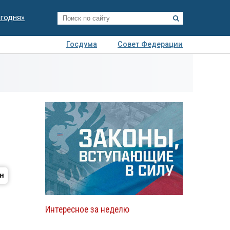
егодня»
Госдума
Совет Федерации
я
Авто
Недвижимость
Технологии
иза
Интересное за неделю