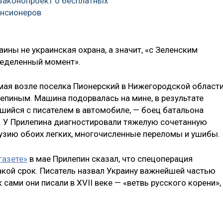
 законопроект о бесплатных
енсионеров
аины не украинская охрана, а значит, «с Зеленским
ределенный момент».
 мая возле поселка Пионерский в Нижегородской област
епиным. Машина подорвалась на мине, в результате
шийся с писателем в автомобиле, — боец батальона
. У Прилепина диагностировали тяжелую сочетанную
тузию обоих легких, многочисленные переломы и ушибы.
газете»
в мае Прилепин сказал, что спецоперация
 какой срок. Писатель назвал Украину важнейшей частью
сами они писали в XVII веке — «ветвь русского корени»,