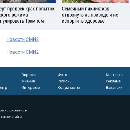
ерт предрек крах попыток
Семейный пикник: как
ского режима
отдохнуть на природе и не
пулировать Трампом
испортить здоровье
Новости СМИ2
Новости СМИ2
Опросы
Фото
Контакты
ы
Мнения
Регионы
Реклама
ентр
Интервью
Колумнисты
Вакансии
регистрировано в
 технологий и
8+