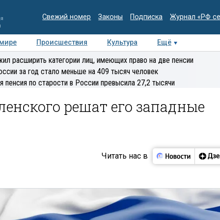
Свежий номер
Законы
Подписка
Журнал «РФ с
ия
и
 мире
Происшествия
Культура
Ещё
Медиацентр
Интервью
Колумнисты
Делова
ил расширить категории лиц, имеющих право на две пенсии
эксперт
оссии за год стало меньше на 409 тысяч человек
я пенсия по старости в России превысила 27,2 тысячи
ленского решат его западные
Читать нас в