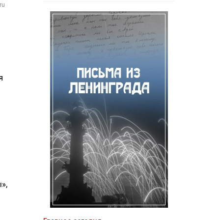
ru
я
»,