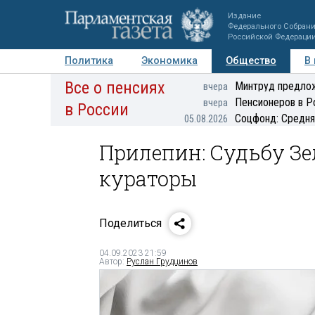
Издание
Федерального Собран
Российской Федераци
Политика
Экономика
Общество
В
Все о пенсиях
Фото
Авторы
Персоны
Мнения
Регионы
Минтруд предлож
вчера
Пенсионеров в Р
вчера
в России
Соцфонд: Средня
05.08.2026
Прилепин: Судьбу Зе
кураторы
Поделиться
04.09.2023 21:59
Автор:
Руслан Грудцинов