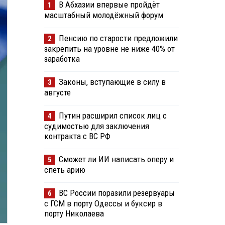
В Абхазии впервые пройдёт
1
масштабный молодёжный форум
Пенсию по старости предложили
2
закрепить на уровне не ниже 40% от
заработка
Законы, вступающие в силу в
3
августе
Путин расширил список лиц с
4
судимостью для заключения
контракта с ВС РФ
Сможет ли ИИ написать оперу и
5
спеть арию
ВС России поразили резервуары
6
с ГСМ в порту Одессы и буксир в
порту Николаева