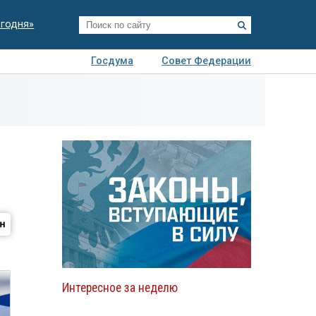
егодня»
Госдума
Совет Федерации
я
Авто
Недвижимость
Технологии
иза
Интересное за неделю