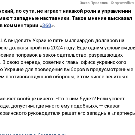
Захар Прилепин.
© spravedlivo.
кий, по сути, не играет никакой роли в управлении
имают западные наставники. Такое мнение высказал
 в комментарии «
360
».
США выделить Украине пять миллиардов долларов на
рые должны пройти в 2024 году. Еще одним условием дл
есение поправок в законодательство, разрешающих
 В свою очередь, советник главы офиса украинского
что Украине для проведения выборов в предусмотренные
ем противовоздушной обороны, в том числе зенитных
меняет вообще ничего. Что с ним будет? Если успеет
наде, допустим, где много ему подобных», — сказал
 украинского руководителя решат его западные «партнеры