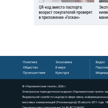
QR-код вместо паспорта:
Эксп
возраст покупателей проверят
киев
в приложении «Госкан»
мани
Политика
Экономика
Видео
Общество
В мире
Персон
Происшествия
Культура
Медиац
© «Парламентская газета», 2026 г.
Электронное периодическое издание «Парламентская газета» за
Федеральной службе по надзору в сфере связи, информационных
массовых коммуникаций (Роскомнадзор) 05 августа 2011 года. 1
Свидетельство о регистрации Эл № ФС77-46097