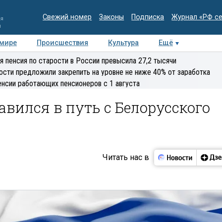
Свежий номер
Законы
Подписка
Журнал «РФ с
ия
и
 мире
Происшествия
Культура
Ещё
Медиацентр
Интервью
Колумнисты
Делова
я пенсия по старости в России превысила 27,2 тысячи
эксперт
ости предложили закрепить на уровне не ниже 40% от заработка
енсии работающих пенсионеров с 1 августа
авился в путь с Белорусского
Читать нас в