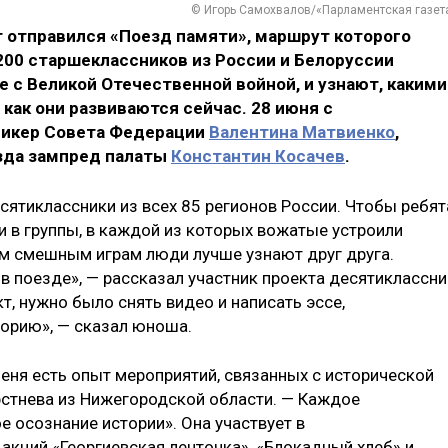
© Игорь Самохвалов/«Парламентская газет
т отправился «Поезд памяти», маршрут которого
 200 старшеклассников из России и Белоруссии
 с Великой Отечественной войной, и узнают, какими
как они развиваются сейчас. 28 июня с
пикер Совета Федерации
Валентина Матвиенко
,
зда зампред палаты
Константин Косачев
.
сятиклассники из всех 85 регионов России. Чтобы ребят
и в группы, в каждой из которых вожатые устроили
им смешным играм люди лучше узнают друг друга.
в поезде», — рассказал участник проекта десятиклассни
т, нужно было снять видео и написать эссе,
торию», — сказал юноша.
еня есть опыт мероприятий, связанных с исторической
рстнева из Нижегородской области. — Каждое
е осознание истории». Она участвует в
акций «Георгиевская ленточка», «Блокадный хлеб» и