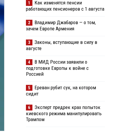
Как изменятся пенсии
1
работающих пенсионеров с 1 августа
Владимир Джабаров — о том,
2
зачем Европе Армения
Законы, вступающие в силу в
3
августе
В МИД России заявили о
4
подготовке Европы к войне с
Россией
Ереван рубит сук, на котором
5
сидит
Эксперт предрек крах попыток
6
киевского режима манипулировать
Трампом