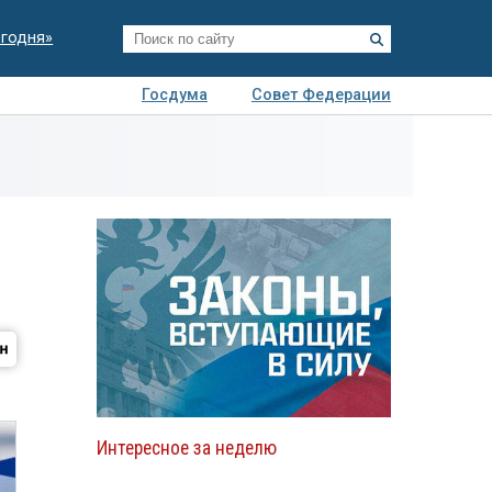
егодня»
Госдума
Совет Федерации
я
Авто
Недвижимость
Технологии
иза
Интересное за неделю