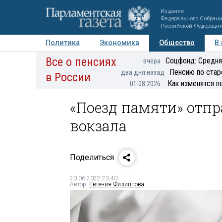
Издание
Федерального Собран
Российской Федераци
Политика
Экономика
Общество
В
Все о пенсиях
Фото
Авторы
Персоны
Мнения
Регионы
Соцфонд: Средня
вчера
Пенсию по стар
два дня назад
в России
Как изменятся п
01.08.2026
«Поезд памяти» отпр
вокзала
Поделиться
20.06.2022 23:40
Автор:
Евгения Филиппова