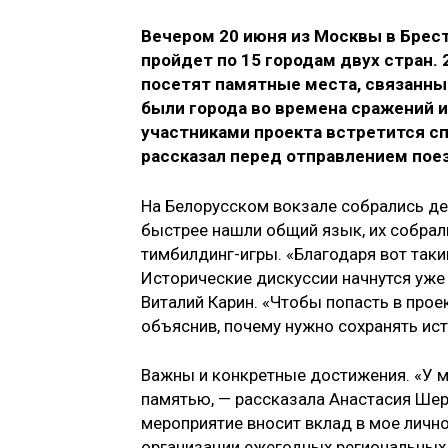
Вечером 20 июня из Москвы в Брес
пройдет по 15 городам двух стран.
посетят памятные места, связанные
были города во времена сражений и 
участниками проекта встретится с
рассказал перед отправлением пое
На Белорусском вокзале собрались де
быстрее нашли общий язык, их собрал
тимбилдинг-игры. «Благодаря вот так
Исторические дискуссии начнутся уже 
Виталий Карин. «Чтобы попасть в проек
объяснив, почему нужно сохранять ис
Важны и конкретные достижения. «У м
памятью, — рассказала Анастасия Ше
мероприятие вносит вклад в мое лично
организации ежегодных региональных 