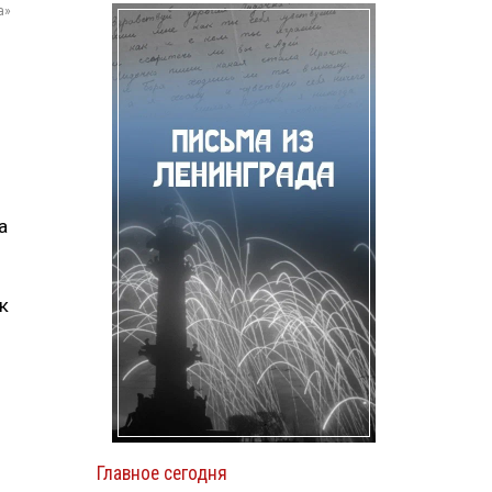
а»
а
к
Главное сегодня