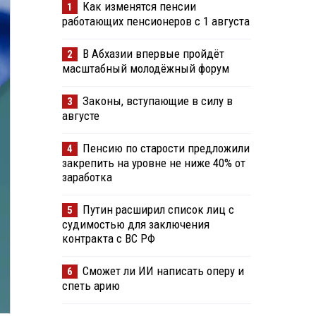
Как изменятся пенсии
1
работающих пенсионеров с 1 августа
В Абхазии впервые пройдёт
2
масштабный молодёжный форум
Законы, вступающие в силу в
3
августе
Пенсию по старости предложили
4
закрепить на уровне не ниже 40% от
заработка
Путин расширил список лиц с
5
судимостью для заключения
контракта с ВС РФ
Сможет ли ИИ написать оперу и
6
спеть арию