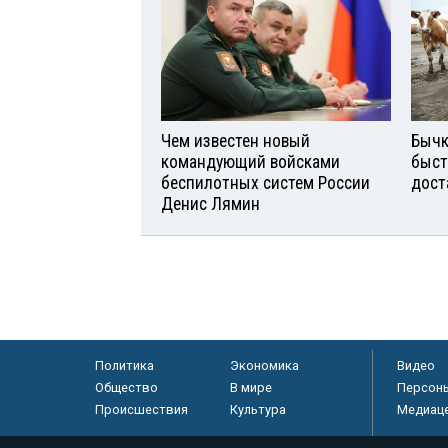
Чем известен новый
Бычк
командующий войсками
быст
беспилотных систем России
дост
Денис Лямин
Политика
Экономика
Видео
Общество
В мире
Персон
Происшествия
Культура
Медиац