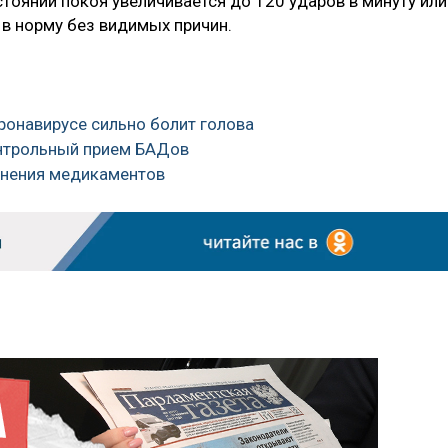
стоянии покоя увеличивается до 120 ударов в минуту или
 в норму без видимых причин.
оронавирусе сильно болит голова
онтрольный прием БАДов
ранения медикаментов