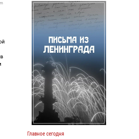
om
ой
 в
м
Главное сегодня