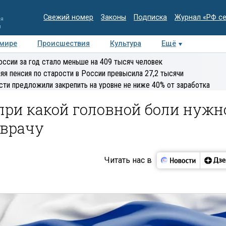
Свежий номер
Законы
Подписка
Журнал «РФ с
ия
и
 мире
Происшествия
Культура
Ещё
Медиацентр
Интервью
Колумнисты
Делова
оссии за год стало меньше на 409 тысяч человек
эксперт
яя пенсия по старости в России превысила 27,2 тысячи
сти предложили закрепить на уровне не ниже 40% от заработка
 при какой головной боли нужн
 врачу
Читать нас в