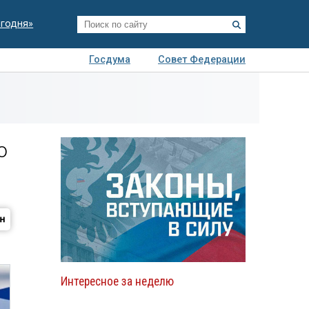
егодня»
Госдума
Совет Федерации
я
Авто
Недвижимость
Технологии
иза
о
Интересное за неделю