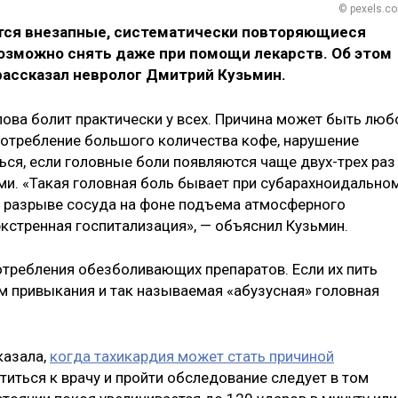
© pexels.c
тся внезапные, систематически повторяющиеся
возможно снять даже при помощи лекарств. Об этом
ассказал невролог Дмитрий Кузьмин.
лова болит практически у всех. Причина может быть люб
потребление большого количества кофе, нарушение
ся, если головные боли появляются чаще двух-трех раз
и. «Такая головная боль бывает при субарахноидально
и разрыве сосуда на фоне подъема атмосферного
экстренная госпитализация», — объяснил Кузьмин.
отребления обезболивающих препаратов. Если их пить
м привыкания и так называемая «абузусная» головная
казала,
когда тахикардия может стать причиной
атиться к врачу и пройти обследование следует в том