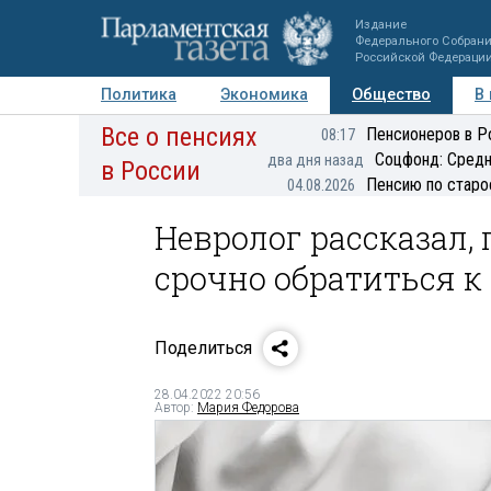
Издание
Федерального Собран
Российской Федераци
Политика
Экономика
Общество
В
Все о пенсиях
Фото
Авторы
Персоны
Мнения
Регионы
Пенсионеров в Р
08:17
Соцфонд: Средн
два дня назад
в России
Пенсию по старо
04.08.2026
Невролог рассказал,
срочно обратиться к
Поделиться
28.04.2022 20:56
Автор:
Мария Федорова