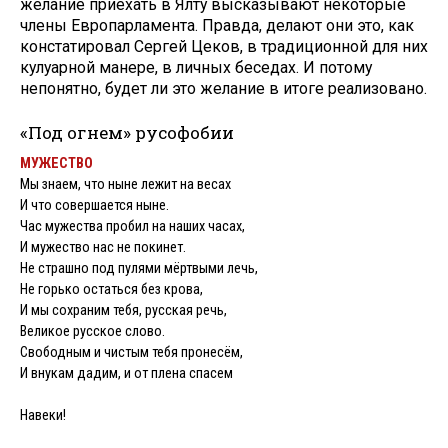
желание приехать в Ялту высказывают некоторые
члены Европарламента. Правда, делают они это, как
констатировал Сергей Цеков, в традиционной для них
кулуарной манере, в личных беседах. И потому
непонятно, будет ли это желание в итоге реализовано.
«Под огнем» русофобии
МУЖЕСТВО
Мы знаем, что ныне лежит на весах
И что совершается ныне.
Час мужества пробил на наших часах,
И мужество нас не покинет.
Не страшно под пулями мёртвыми лечь,
Не горько остаться без крова,
И мы сохраним тебя, русская речь,
Великое русское слово.
Свободным и чистым тебя пронесём,
И внукам дадим, и от плена спасем
Навеки!