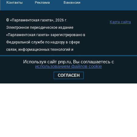
Контакты
Реклама
Вакансии
© «Парламентская газета», 2026 г.
Карта сайта
Электронное периодическое издание
«Парламентская газета» зарегистрировано в
Федеральной службе по надзору в сфере
связи, информационных технологий и
массовых коммуникаций (Роскомнадзор) 05
Используя сайт pnp.ru, Вы соглашаетесь с
августа 2011 года. 18+
использованием файлов cookie
Свидетельство о регистрации Эл № ФС77-
СОГЛАСЕН
46097
Учредитель — АНО «Парламентская газета»
Исполняющий обязанности главного
редактора — Абдуллаев М.Р.
Тел.: +7 (495) 637–69–79 E-mail:
pg@pnp.ru
«Парламентская газета» - официальное еженедельное издание
Федерального Собрания РФ. Издается с 1997 года. Учредители
газеты - Государственная Дума и Совет Федерации РФ. Официальный
публикатор федеральных конституционных законов, федеральных