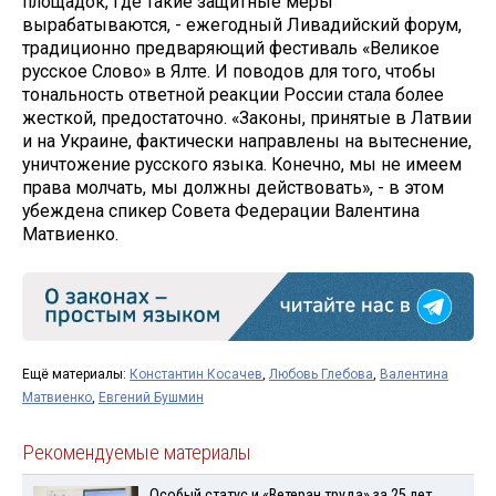
площадок, где такие защитные меры
вырабатываются, - ежегодный Ливадийский форум,
традиционно предваряющий фестиваль «Великое
русское Слово» в Ялте. И поводов для того, чтобы
тональность ответной реакции России стала более
жесткой, предостаточно. «Законы, принятые в Латвии
и на Украине, фактически направлены на вытеснение,
уничтожение русского языка. Конечно, мы не имеем
права молчать, мы должны действовать», - в этом
убеждена спикер Совета Федерации Валентина
Матвиенко.
Ещё материалы:
Константин Косачев
,
Любовь Глебова
,
Валентина
Матвиенко
,
Евгений Бушмин
Рекомендуемые материалы
Особый статус и «Ветеран труда» за 25 лет