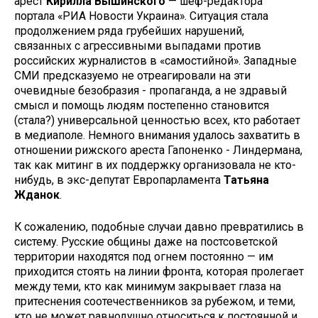
арест
Кирилла Вышинского
— шеф-редактора
портала «РИА Новости Украина». Ситуация стала
продолжением ряда грубейших нарушений,
связанных с агрессивными выпадами против
российских журналистов в «самостийной». Западные
СМИ предсказуемо не отреагировали на эти
очевидные безобразия - пропаганда, а не здравый
смысл и помощь людям постепенно становится
(стала?) универсальной ценностью всех, кто работает
в медиаполе. Немного внимания удалось захватить в
отношении рижского ареста Гапоненко - Линдермана,
так как митинг в их поддержку организовала не кто-
нибудь, в экс-депутат Европарламента
Татьяна
Жданок
.
К сожалению, подобные случаи давно превратились в
систему. Русские общины даже на постсоветской
территории находятся под огнем постоянно — им
приходится стоять на линии фронта, которая пролегает
между теми, кто как минимум закрывает глаза на
притеснения соотечественников за рубежом, и теми,
кто не может равнодушно относиться к постоянной и