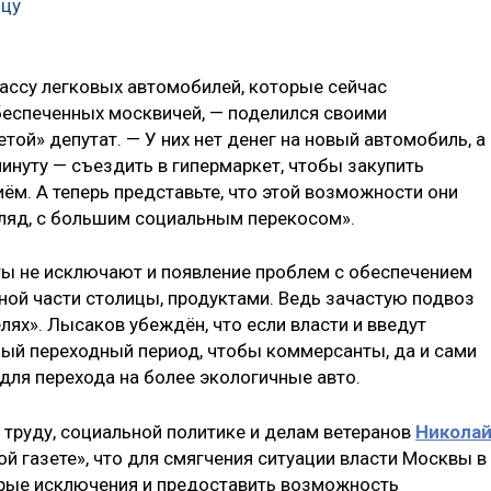
ицу
лассу легковых автомобилей, которые сейчас
беспеченных москвичей, — поделился своими
той» депутат. — У них нет денег на новый автомобиль, а
минуту — съездить в гипермаркет, чтобы закупить
иём. А теперь представьте, что этой возможности они
гляд, с большим социальным перекосом».
ы не исключают и появление проблем с обеспечением
ной части столицы, продуктами. Ведь зачастую подвоз
лях». Лысаков убеждён, что если власти и введут
ный переходный период, чтобы коммерсанты, да и сами
для перехода на более экологичные авто.
труду, социальной политике и делам ветеранов
Никола
й газете», что для смягчения ситуации власти Москвы в
орые исключения и предоставить возможность