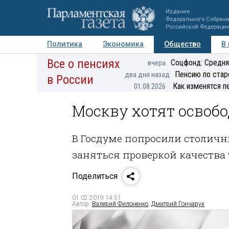
Издание
Федерального Собран
Российской Федераци
Политика
Экономика
Общество
В
Все о пенсиях
Фото
Авторы
Персоны
Мнения
Регионы
Соцфонд: Средня
вчера
Пенсию по стар
два дня назад
в России
Как изменятся п
01.08.2026
Москву хотят освобо
В Госдуме попросили столичн
заняться проверкой качества 
Поделиться
01.02.2019 14:51
Автор:
Валерий Филоненко
,
Дмитрий Гончарук