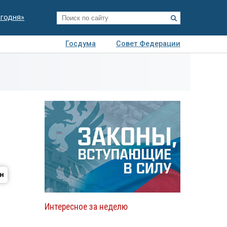
егодня»
Госдума
Совет Федерации
я
Авто
Недвижимость
Технологии
иза
Интересное за неделю