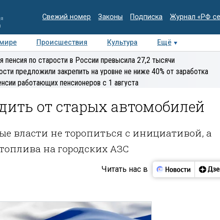
Свежий номер
Законы
Подписка
Журнал «РФ с
ия
и
 мире
Происшествия
Культура
Ещё
Медиацентр
Интервью
Колумнисты
Делова
я пенсия по старости в России превысила 27,2 тысячи
эксперт
ости предложили закрепить на уровне не ниже 40% от заработка
енсии работающих пенсионеров с 1 августа
дить от старых автомобилей
ые власти не торопиться с инициативой, а
топлива на городских АЗС
Читать нас в