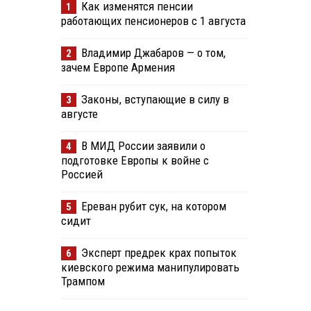
Как изменятся пенсии
1
работающих пенсионеров с 1 августа
Владимир Джабаров — о том,
2
зачем Европе Армения
Законы, вступающие в силу в
3
августе
В МИД России заявили о
4
подготовке Европы к войне с
Россией
Ереван рубит сук, на котором
5
сидит
Эксперт предрек крах попыток
6
киевского режима манипулировать
Трампом