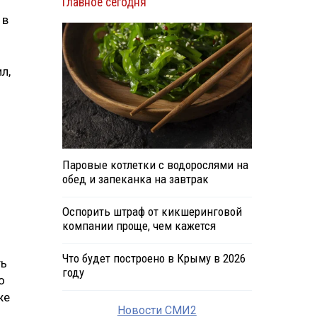
Главное сегодня
 в
л,
Паровые котлетки с водорослями на
обед и запеканка на завтрак
Оспорить штраф от кикшеринговой
компании проще, чем кажется
Что будет построено в Крыму в 2026
ть
году
о
же
Новости СМИ2