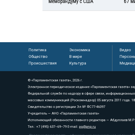
меморандуму с США
67 м
Политика
Экономика
Видео
Общество
В мире
Персон
Происшествия
Культура
Медиац
© «Парламентская газета», 2026 г.
Электронное периодическое издание «Парламентская газета» за
Федеральной службе по надзору в сфере связи, информационных
массовых коммуникаций (Роскомнадзор) 05 августа 2011 года. 1
Свидетельство о регистрации Эл № ФС77-46097
Учредитель — АНО «Парламентская газета»
Исполняющий обязанности главного редактора — Абдуллаев М.Р
Тел.: +7 (495) 637–69–79 E-mail:
pg@pnp.ru