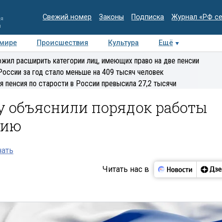
Свежий номер
Законы
Подписка
Журнал «РФ с
ия
и
 мире
Происшествия
Культура
Ещё
Медиацентр
Интервью
Колумнисты
Делова
жил расширить категории лиц, имеющих право на две пенсии
эксперт
России за год стало меньше на 409 тысяч человек
я пенсия по старости в России превысила 27,2 тысячи
у объяснили порядок работы
мию
нать
Читать нас в