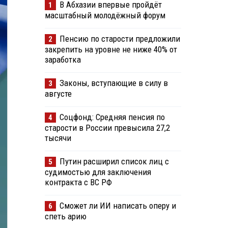
В Абхазии впервые пройдёт
1
масштабный молодёжный форум
Пенсию по старости предложили
2
закрепить на уровне не ниже 40% от
заработка
Законы, вступающие в силу в
3
августе
Соцфонд: Средняя пенсия по
4
старости в России превысила 27,2
тысячи
Путин расширил список лиц с
5
судимостью для заключения
контракта с ВС РФ
Сможет ли ИИ написать оперу и
6
спеть арию