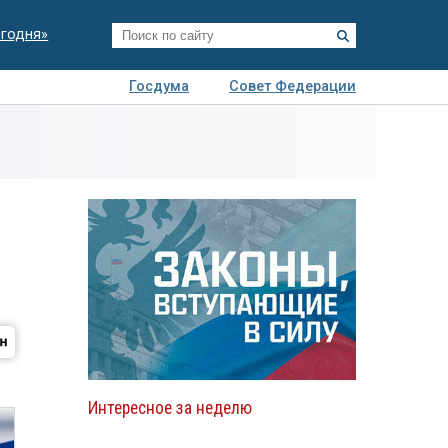
егодня»
Госдума
Совет Федерации
я
Авто
Недвижимость
Технологии
иза
Интересное за неделю