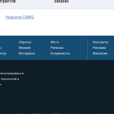
игрантов
заказан
Новости СМИ2
Опросы
Фото
Контакты
ы
Мнения
Регионы
Реклама
ентр
Интервью
Колумнисты
Вакансии
регистрировано в
 технологий и
8+
.