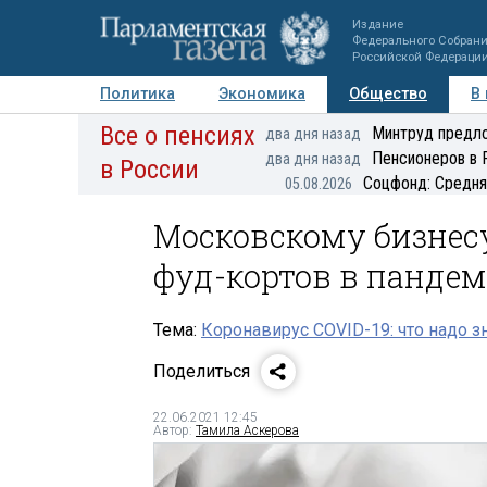
Издание
Федерального Собран
Российской Федераци
Политика
Экономика
Общество
В
Все о пенсиях
Фото
Авторы
Персоны
Мнения
Регионы
Минтруд предло
два дня назад
Пенсионеров в 
два дня назад
в России
Соцфонд: Средня
05.08.2026
Московскому бизнес
фуд-кортов в панде
Тема:
Коронавирус COVID-19: что надо з
Поделиться
22.06.2021 12:45
Автор:
Тамила Аскерова