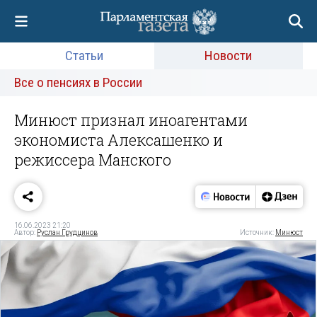
Статьи
Новости
Все о пенсиях в России
Минюст признал иноагентами
экономиста Алексашенко и
режиссера Манского
16.06.2023 21:20
Автор:
Руслан Грудцинов
Источник:
Минюст