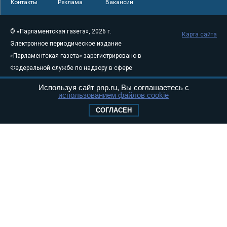
Контакты
Реклама
Вакансии
© «Парламентская газета», 2026 г.
Карта сайта
Электронное периодическое издание
«Парламентская газета» зарегистрировано в
Федеральной службе по надзору в сфере
связи, информационных технологий и
Используя сайт pnp.ru, Вы соглашаетесь с
массовых коммуникаций (Роскомнадзор) 05
использованием файлов cookie
августа 2011 года. 18+
СОГЛАСЕН
Свидетельство о регистрации Эл № ФС77-
46097
Учредитель — АНО «Парламентская газета»
Исполняющий обязанности главного
редактора — Абдуллаев М.Р.
Тел.: +7 (495) 637–69–79 E-mail:
pg@pnp.ru
«Парламентская газета» - официальное еженедельное издание
Федерального Собрания РФ. Издается с 1997 года. Учредители
газеты - Государственная Дума и Совет Федерации РФ. Официальный
публикатор федеральных конституционных законов, федеральных