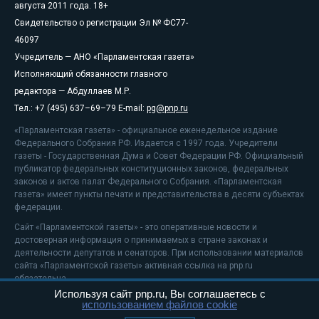
августа 2011 года. 18+
Свидетельство о регистрации Эл № ФС77-
46097
Учредитель — АНО «Парламентская газета»
Исполняющий обязанности главного
редактора — Абдуллаев М.Р.
Тел.: +7 (495) 637–69–79 E-mail:
pg@pnp.ru
«Парламентская газета» - официальное еженедельное издание
Федерального Собрания РФ. Издается с 1997 года. Учредители
газеты - Государственная Дума и Совет Федерации РФ. Официальный
публикатор федеральных конституционных законов, федеральных
законов и актов палат Федерального Собрания. «Парламентская
газета» имеет пункты печати и представительства в десяти субъектах
федерации.
Сайт «Парламентской газеты» - это оперативные новости и
достоверная информация о принимаемых в стране законах и
деятельности депутатов и сенаторов. При использовании материалов
сайта «Парламентской газеты» активная ссылка на pnp.ru
обязательна.
Используя сайт pnp.ru, Вы соглашаетесь с
На информационном ресурсе применяются
рекомендательные
использованием файлов cookie
технологии