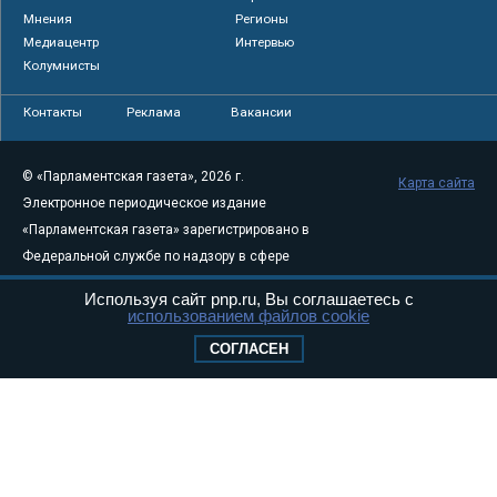
Мнения
Регионы
Медиацентр
Интервью
Колумнисты
Контакты
Реклама
Вакансии
© «Парламентская газета», 2026 г.
Карта сайта
Электронное периодическое издание
«Парламентская газета» зарегистрировано в
Федеральной службе по надзору в сфере
связи, информационных технологий и
Используя сайт pnp.ru, Вы соглашаетесь с
массовых коммуникаций (Роскомнадзор) 05
использованием файлов cookie
августа 2011 года. 18+
СОГЛАСЕН
Свидетельство о регистрации Эл № ФС77-
46097
Учредитель — АНО «Парламентская газета»
Исполняющий обязанности главного
редактора — Абдуллаев М.Р.
Тел.: +7 (495) 637–69–79 E-mail:
pg@pnp.ru