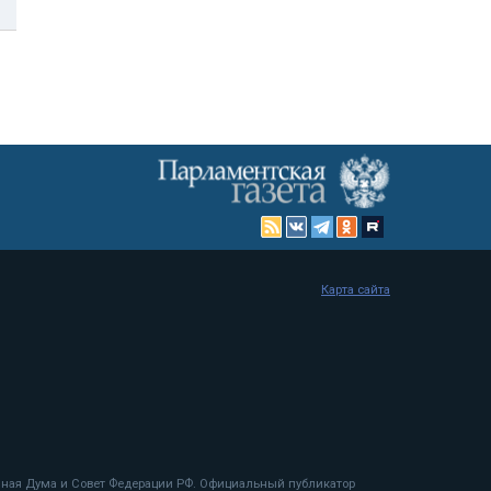
Карта сайта
енная Дума и Совет Федерации РФ. Официальный публикатор