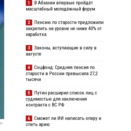
В Абхазии впервые пройдёт
1
масштабный молодёжный форум
Пенсию по старости предложили
2
закрепить на уровне не ниже 40% от
заработка
Законы, вступающие в силу в
3
августе
Соцфонд: Средняя пенсия по
4
старости в России превысила 27,2
тысячи
Путин расширил список лиц с
5
судимостью для заключения
контракта с ВС РФ
Сможет ли ИИ написать оперу и
6
а»
спеть арию