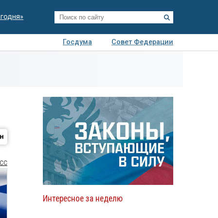
егодня»
Госдума
Совет Федерации
я
Авто
Недвижимость
Технологии
иза
СС
Интересное за неделю