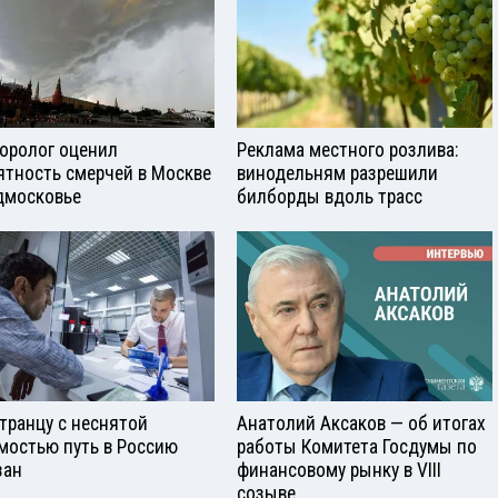
оролог оценил
Реклама местного розлива:
ятность смерчей в Москве
винодельням разрешили
дмосковье
билборды вдоль трасс
транцу с неснятой
Анатолий Аксаков — об итогах
мостью путь в Россию
работы Комитета Госдумы по
зан
финансовому рынку в VIII
созыве