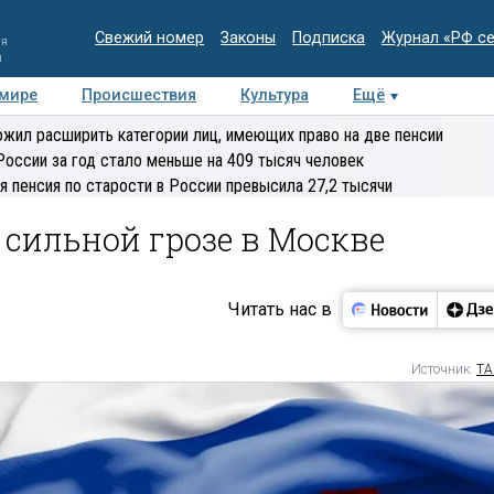
Свежий номер
Законы
Подписка
Журнал «РФ с
ия
и
 мире
Происшествия
Культура
Ещё
Медиацентр
Интервью
Колумнисты
Делова
жил расширить категории лиц, имеющих право на две пенсии
эксперт
России за год стало меньше на 409 тысяч человек
я пенсия по старости в России превысила 27,2 тысячи
сильной грозе в Москве
Читать нас в
Источник:
ТА