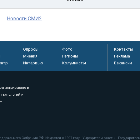
Новости СМИ2
Опросы
Фото
Контакты
ы
Мнения
Регионы
Реклама
ентр
Интервью
Колумнисты
Вакансии
регистрировано в
 технологий и
8+
.
дерального Собрания РФ. Издается с 1997 года. Учредители газеты - Государств