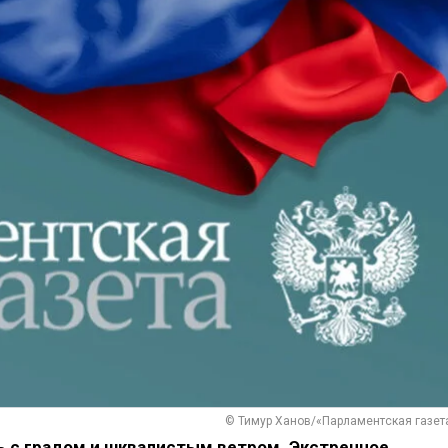
© Тимур Ханов/«Парламентская газет
ь с градом и шквалистым ветром. Экстренное