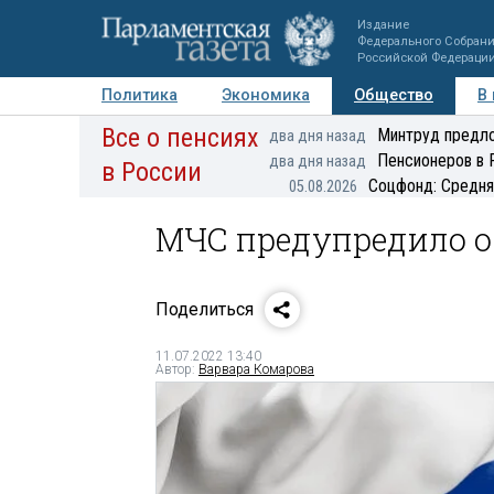
Издание
Федерального Собран
Российской Федераци
Политика
Экономика
Общество
В
Все о пенсиях
Фото
Авторы
Персоны
Мнения
Регионы
Минтруд предло
два дня назад
Пенсионеров в 
два дня назад
в России
Соцфонд: Средня
05.08.2026
МЧС предупредило о 
Поделиться
11.07.2022 13:40
Автор:
Варвара Комарова