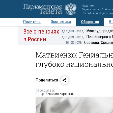
Издание
Федерального Собран
Российской Федераци
Политика
Экономика
Общество
В
Все о пенсиях
Фото
Авторы
Персоны
Мнения
Регионы
Минтруд предло
два дня назад
Пенсионеров в 
два дня назад
в России
Соцфонд: Средня
05.08.2026
Матвиенко: Гениаль
глубоко национальн
Поделиться
06.06.2024 09:11
Автор:
Виктория Карташева