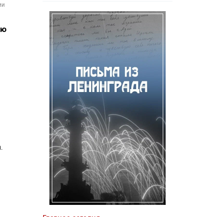
ии
ию
.