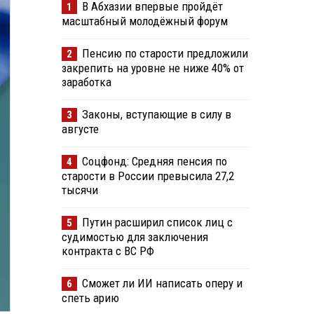
В Абхазии впервые пройдёт
1
масштабный молодёжный форум
Пенсию по старости предложили
2
закрепить на уровне не ниже 40% от
заработка
Законы, вступающие в силу в
3
августе
Соцфонд: Средняя пенсия по
4
старости в России превысила 27,2
тысячи
Путин расширил список лиц с
5
судимостью для заключения
контракта с ВС РФ
Сможет ли ИИ написать оперу и
6
спеть арию