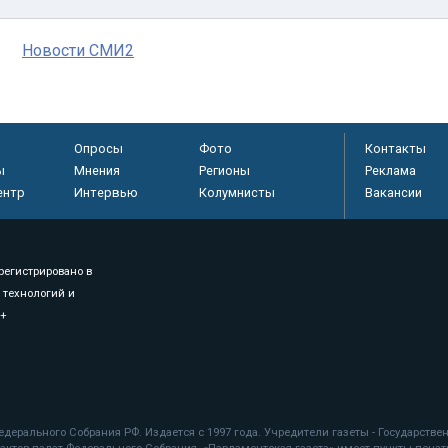
Новости СМИ2
Опросы
Фото
Контакты
ы
Мнения
Регионы
Реклама
ентр
Интервью
Колумнисты
Вакансии
регистрировано в
 технологий и
8+
.
дерального Собрания РФ. Издается с 1997 года. Учредители газеты - Государств