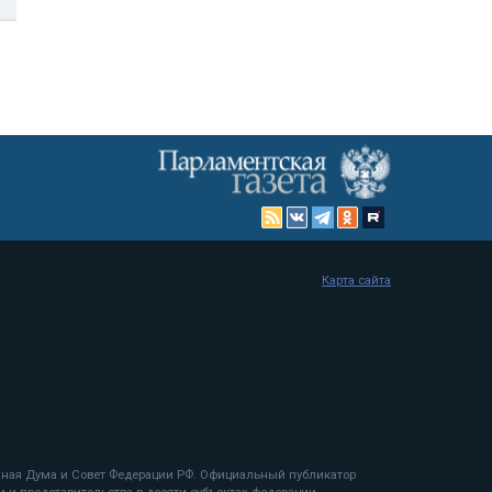
Карта сайта
енная Дума и Совет Федерации РФ. Официальный публикатор