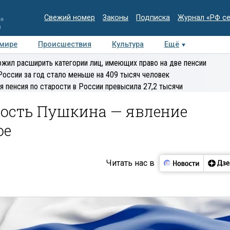
Свежий номер
Законы
Подписка
Журнал «РФ с
ия
и
 мире
Происшествия
Культура
Ещё
Медиацентр
Интервью
Колумнисты
Делова
жил расширить категории лиц, имеющих право на две пенсии
эксперт
России за год стало меньше на 409 тысяч человек
я пенсия по старости в России превысила 27,2 тысячи
ность Пушкина — явление
ое
Читать нас в