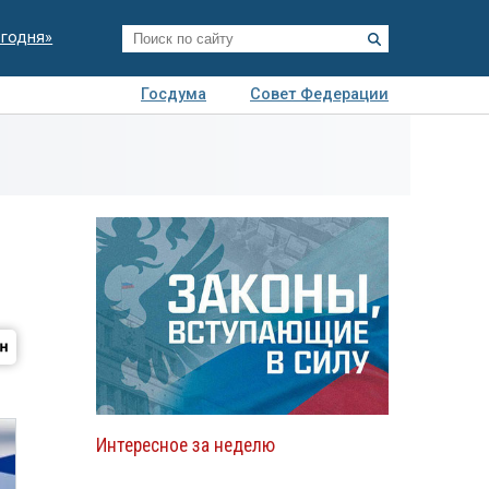
егодня»
Госдума
Совет Федерации
я
Авто
Недвижимость
Технологии
иза
Интересное за неделю