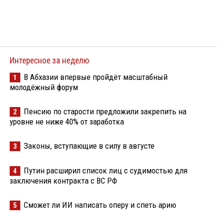
Интересное за неделю
В Абхазии впервые пройдёт масштабный
1
молодёжный форум
Пенсию по старости предложили закрепить на
2
уровне не ниже 40% от заработка
Законы, вступающие в силу в августе
3
Путин расширил список лиц с судимостью для
4
заключения контракта с ВС РФ
Сможет ли ИИ написать оперу и спеть арию
5