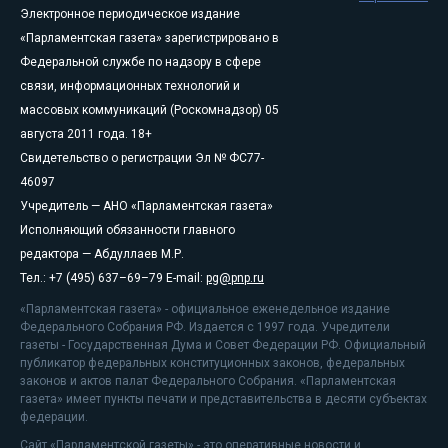
Электронное периодическое издание
«Парламентская газета» зарегистрировано в
Федеральной службе по надзору в сфере
связи, информационных технологий и
массовых коммуникаций (Роскомнадзор) 05
августа 2011 года. 18+
Свидетельство о регистрации Эл № ФС77-
46097
Учредитель — АНО «Парламентская газета»
Исполняющий обязанности главного
редактора — Абдуллаев М.Р.
Тел.: +7 (495) 637–69–79 E-mail:
pg@pnp.ru
«Парламентская газета» - официальное еженедельное издание
Федерального Собрания РФ. Издается с 1997 года. Учредители
газеты - Государственная Дума и Совет Федерации РФ. Официальный
публикатор федеральных конституционных законов, федеральных
законов и актов палат Федерального Собрания. «Парламентская
газета» имеет пункты печати и представительства в десяти субъектах
федерации.
Сайт «Парламентской газеты» - это оперативные новости и