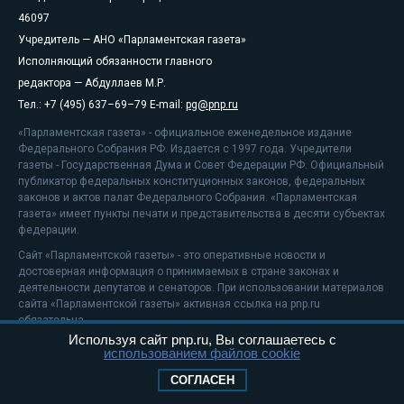
46097
Учредитель — АНО «Парламентская газета»
Исполняющий обязанности главного
редактора — Абдуллаев М.Р.
Тел.: +7 (495) 637–69–79 E-mail:
pg@pnp.ru
«Парламентская газета» - официальное еженедельное издание
Федерального Собрания РФ. Издается с 1997 года. Учредители
газеты - Государственная Дума и Совет Федерации РФ. Официальный
публикатор федеральных конституционных законов, федеральных
законов и актов палат Федерального Собрания. «Парламентская
газета» имеет пункты печати и представительства в десяти субъектах
федерации.
Сайт «Парламентской газеты» - это оперативные новости и
достоверная информация о принимаемых в стране законах и
деятельности депутатов и сенаторов. При использовании материалов
сайта «Парламентской газеты» активная ссылка на pnp.ru
обязательна.
Используя сайт pnp.ru, Вы соглашаетесь с
На информационном ресурсе применяются
рекомендательные
использованием файлов cookie
технологии
Положение о защите персональных данных
СОГЛАСЕН