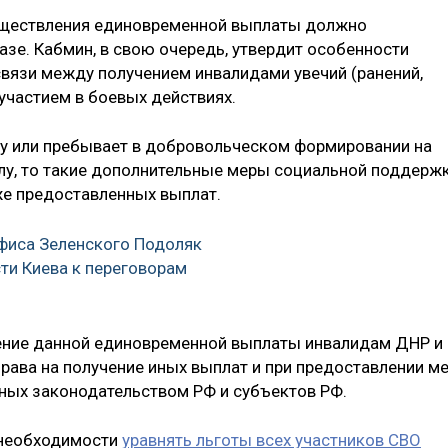
уществления единовременной выплаты должно
азе. Кабмин, в свою очередь, утвердит особенности
вязи между получением инвалидами увечий (ранений,
 участием ‎в боевых действиях.
бу или пребывает в добровольческом формировании на
илу, то такие дополнительные меры социальной поддерж
же предоставленных выплат.
фиса Зеленского Подоляк
сти Киева к переговорам
чение данной единовременной выплаты инвалидам ДНР и
рава ‎на получение иных выплат и при предоставлении м
ных законодательством РФ и субъектов РФ.
о необходимости
уравнять льготы всех участников СВО