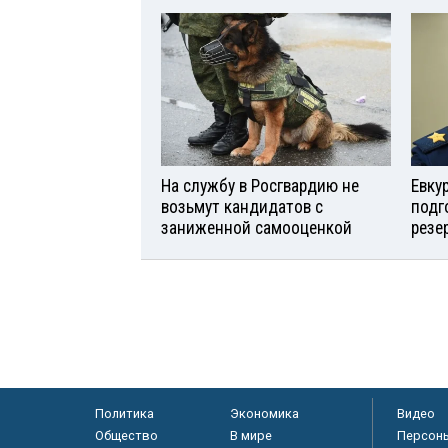
На службу в Росгвардию не
Евку
возьмут кандидатов с
подг
заниженной самооценкой
резе
Политика
Экономика
Видео
Общество
В мире
Персон