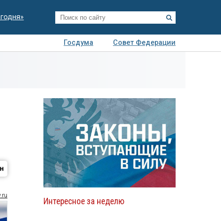
егодня»
Госдума
Совет Федерации
я
Авто
Недвижимость
Технологии
иза
.ru
Интересное за неделю