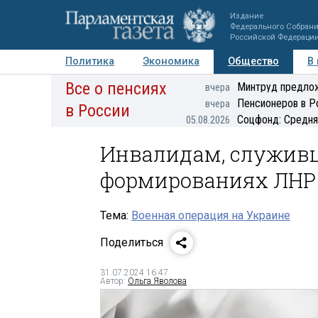
Издание
Федерального Собран
Российской Федераци
Политика
Экономика
Общество
В
Все о пенсиях
Фото
Авторы
Персоны
Мнения
Регионы
Минтруд предлож
вчера
Пенсионеров в Р
вчера
в России
Соцфонд: Средня
05.08.2026
Инвалидам, служив
формированиях ЛНР 
Тема:
Военная операция на Украине
Поделиться
31.07.2024 16:47
Автор:
Ольга Яволова