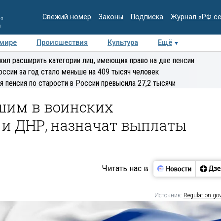
Свежий номер
Законы
Подписка
Журнал «РФ с
ия
и
 мире
Происшествия
Культура
Ещё
Медиацентр
Интервью
Колумнисты
Делова
ил расширить категории лиц, имеющих право на две пенсии
эксперт
оссии за год стало меньше на 409 тысяч человек
я пенсия по старости в России превысила 27,2 тысячи
шим в воинских
и ДНР, назначат выплаты
Читать нас в
Источник:
Regulation.gov