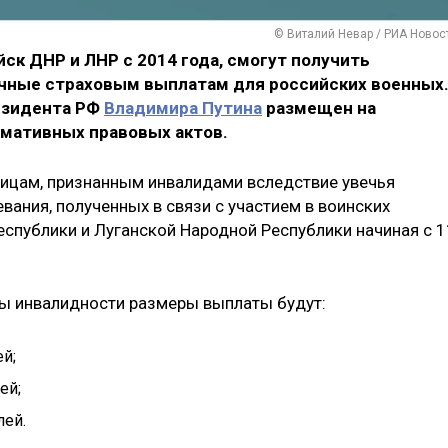
© Виталий Невар / РИА Новос
ск ДНР и ЛНР с 2014 года, смогут получить
чные страховым выплатам для российских военных
езидента РФ
Владимира Путина
размещен на
мативных правовых актов.
ицам, признанным инвалидами вследствие увечья
евания, полученных в связи с участием в воинских
публики и Луганской Народной Республики начиная с 1
пы инвалидности размеры выплаты будут:
ей;
ей;
лей.