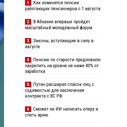
Как изменятся пенсии
1
работающих пенсионеров с 1 августа
В Абхазии впервые пройдёт
2
масштабный молодёжный форум
Законы, вступающие в силу в
3
августе
Пенсию по старости предложили
4
закрепить на уровне не ниже 40% от
заработка
Путин расширил список лиц с
5
судимостью для заключения
контракта с ВС РФ
Сможет ли ИИ написать оперу и
6
спеть арию