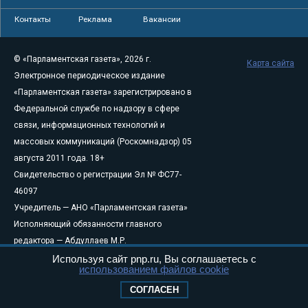
Контакты
Реклама
Вакансии
© «Парламентская газета», 2026 г.
Карта сайта
Электронное периодическое издание
«Парламентская газета» зарегистрировано в
Федеральной службе по надзору в сфере
связи, информационных технологий и
массовых коммуникаций (Роскомнадзор) 05
августа 2011 года. 18+
Свидетельство о регистрации Эл № ФС77-
46097
Учредитель — АНО «Парламентская газета»
Исполняющий обязанности главного
редактора — Абдуллаев М.Р.
Тел.: +7 (495) 637–69–79 E-mail:
pg@pnp.ru
Используя сайт pnp.ru, Вы соглашаетесь с
использованием файлов cookie
«Парламентская газета» - официальное еженедельное издание
СОГЛАСЕН
Федерального Собрания РФ. Издается с 1997 года. Учредители
газеты - Государственная Дума и Совет Федерации РФ. Официальный