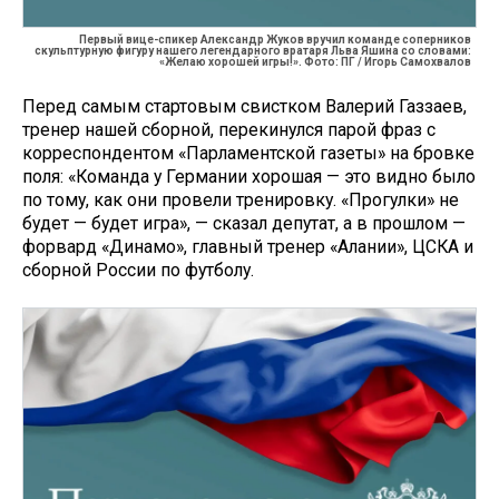
Первый вице-спикер Александр Жуков вручил команде соперников
скульптурную фигуру нашего легендарного вратаря Льва Яшина со словами:
«Желаю хорошей игры!». Фото: ПГ / Игорь Самохвалов
Перед самым стартовым свистком Валерий Газзаев,
тренер нашей сборной, перекинулся парой фраз с
корреспондентом «Парламентской газеты» на бровке
поля: «Команда у Германии хорошая — это видно было
по тому, как они провели тренировку. «Прогулки» не
будет — будет игра», — сказал депутат, а в прошлом —
форвард «Динамо», главный тренер «Алании», ЦСКА и
сборной России по футболу.