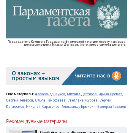
Председатель Комитета Госдумы по физической культуре, спорту, туризму и
делам молодежи Михаил Дегтярев. Фото: пресс-служба депутата
Ещё материалы:
Александр Жуков
,
Михаил Дегтярёв
,
Ирина Яровая
,
Сергей Неверов
,
Ольга Тимофеева
,
Светлана Журова
,
Сергей
Катасонов
,
Николай Харитонов
,
Александр Брыксин
,
Валерий Газзаев
Рекомендуемые материалы
Особый статус и «Ветеран труда» за 25 лет