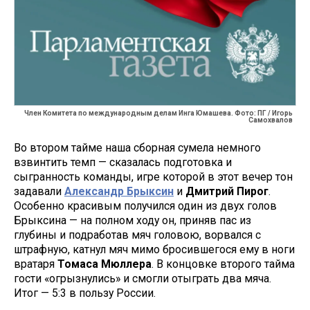
Член Комитета по международным делам Инга Юмашева. Фото: ПГ / Игорь
Самохвалов
Во втором тайме наша сборная сумела немного
взвинтить темп — сказалась подготовка и
сыгранность команды, игре которой в этот вечер тон
задавали
Александр Брыксин
и
Дмитрий Пирог
.
Особенно красивым получился один из двух голов
Брыксина — на полном ходу он, приняв пас из
глубины и подработав мяч головою, ворвался с
штрафную, катнул мяч мимо бросившегося ему в ноги
вратаря
Томаса Мюллера
. В концовке второго тайма
гости «огрызнулись» и смогли отыграть два мяча.
Итог — 5:3 в пользу России.