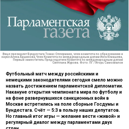
Вице-президент Бундестага Томас Опперманн, член комитета по образованию и
науке Алена Аршинова,Член Комитета по международным делам Инга Юмашева,
Первый заместитель Председателя Комитета по международным делам
Светлана Журова. Фото: ПГ / Игорь Самохвалов
Футбольный матч между российскими и
немецкими законодателями сегодня смело можно
назвать достижением парламентской дипломатии.
Накануне открытия чемпионата мира по футболу и
на фоне развернувшихся санкционных войн в
Москве встретились на поле сборные Госдумы и
Бундестага. Счёт — 5:3 в пользу наших депутатов.
Но главный итог игры — желание вести «живой» и
регулярный диалог между парламентами двух
стран.