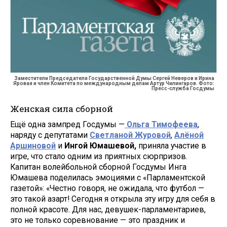
Заместители Председателя Государственной Думы Сергей Неверов и Ирина
Яровая и член Комитета по международным делам Артур Чилингаров. Фото:
Пресс-служба Госдумы
Женская сила сборной
Ещё одна зампред Госдумы —
Ольга Тимофеева
,
наряду с депутатами
Светланой Журовой
,
Алёной
Аршиновой
и
Ингой Юмашевой,
приняла участие в
игре, что стало одним из приятных сюрпризов.
Капитан волейбольной сборной Госдумы Инга
Юмашева поделилась эмоциями с «Парламентской
газетой»: «Честно говоря, не ожидала, что футбол —
это такой азарт! Сегодня я открыла эту игру для себя в
полной красоте. Для нас, девушек-парламентариев,
это не только соревнование — это праздник и