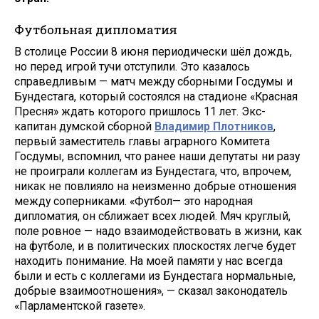
Футбольная дипломатия
В столице России 8 июня периодически шёл дождь,
но перед игрой тучи отступили. Это казалось
справедливым — матч между сборными Госдумы и
Бундестага, который состоялся на стадионе «Красная
Пресня» ждать которого пришлось 11 лет. Экс-
капитан думской сборной
Владимир Плотников
,
первый заместитель главы аграрного Комитета
Госдумы, вспомнил, что ранее наши депутаты ни разу
не проиграли коллегам из Бундестага, что, впрочем,
никак не повлияло на неизменно добрые отношения
между соперниками. «Футбол— это народная
дипломатия, он сближает всех людей. Мяч круглый,
поле ровное — надо взаимодействовать в жизни, как
на футболе, и в политических плоскостях легче будет
находить понимание. На моей памяти у нас всегда
были и есть с коллегами из Бундестага нормальные,
добрые взаимоотношения», — сказал законодатель
«Парламентской газете».