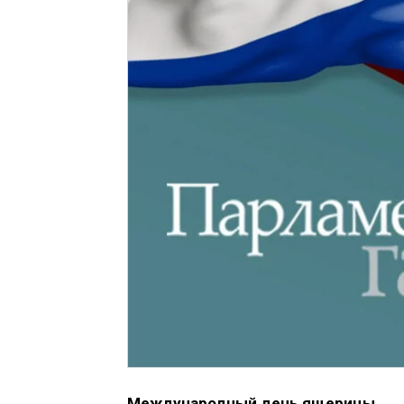
Международный день ящерицы.