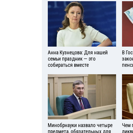
Анна Кузнецова: Для нашей
В Го
семьи праздник — это
зако
собираться вместе
пенс
Минобрнауки назвало четыре
Чем 
предмета, обязательных для
ликв