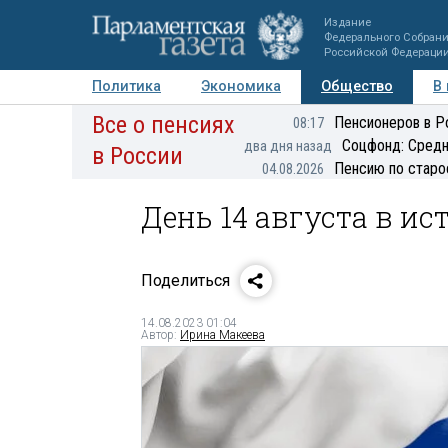
Издание
Федерального Собран
Российской Федераци
Политика
Экономика
Общество
В
Все о пенсиях
Фото
Авторы
Персоны
Мнения
Регионы
Пенсионеров в Р
08:17
Соцфонд: Средн
два дня назад
в России
Пенсию по старо
04.08.2026
День 14 августа в ис
Поделиться
14.08.2023 01:04
Автор:
Ирина Макеева