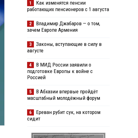
Как изменятся пенсии
1
работающих пенсионеров с 1 августа
Владимир Джабаров — о том,
2
зачем Европе Армения
Законы, вступающие в силу в
3
августе
В МИД России заявили о
4
подготовке Европы к войне с
Россией
В Абхазии впервые пройдёт
5
масштабный молодёжный форум
Ереван рубит сук, на котором
6
сидит