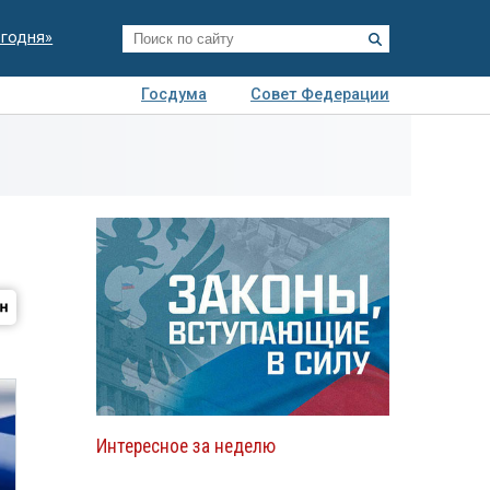
егодня»
Госдума
Совет Федерации
я
Авто
Недвижимость
Технологии
иза
Интересное за неделю