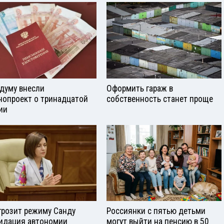
сдуму внесли
Оформить гараж в
нопроект о тринадцатой
собственность станет проще
ии
грозит режиму Санду
Россиянки с пятью детьми
идация автономии
могут выйти на пенсию в 50