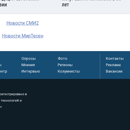
узии
лет
Новости СМИ2
Новости МирТесен
Опросы
Фото
Контакты
ы
Мнения
Регионы
Реклама
ентр
Интервью
Колумнисты
Вакансии
регистрировано в
 технологий и
8+
.