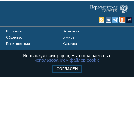
Политика
Экономика
Общество
В мире
Происшествия
Культура
Используя сайт pnp.ru, Вы соглашаетесь с
Видео
Опросы
использованием файлов cookie
Фото
Персоны
Мнения
Регионы
СОГЛАСЕН
Медиацентр
Интервью
Колумнисты
Контакты
Реклама
Вакансии
© «Парламентская газета», 2026 г.
Карта сайта
Электронное периодическое издание
«Парламентская газета» зарегистрировано в
Федеральной службе по надзору в сфере