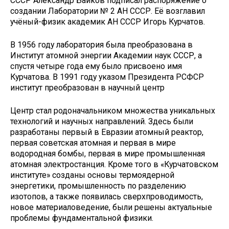
СССР Александр Байков подписал распоряжение о
создании Лаборатории № 2 АН СССР. Её возглавил
учёный-физик академик АН СССР Игорь Курчатов.
В 1956 году лаборатория была преобразована в
Институт атомной энергии Академии наук СССР, а
спустя четыре года ему было присвоено имя
Курчатова. В 1991 году указом Президента РСФСР
институт преобразован в научный центр
Центр стал родоначальником множества уникальных
технологий и научных направлений. Здесь были
разработаны первый в Евразии атомный реактор,
первая советская атомная и первая в мире
водородная бомбы, первая в мире промышленная
атомная электростанция. Кроме того в «Курчатовском
институте» созданы основы термоядерной
энергетики, промышленность по разделению
изотопов, а также появилась сверхпроводимость,
новое материаловедение, были решены актуальные
проблемы фундаментальной физики.