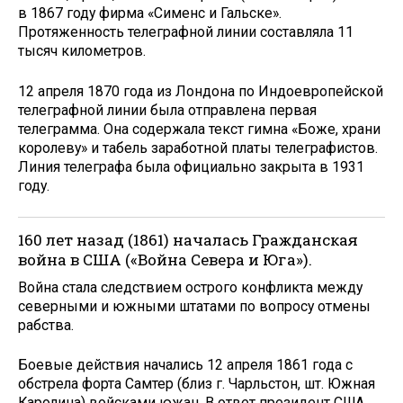
в 1867 году фирма «Сименс и Гальске».
Протяженность телеграфной линии составляла 11
тысяч километров.
12 апреля 1870 года из Лондона по Индоевропейской
телеграфной линии была отправлена первая
телеграмма. Она содержала текст гимна «Боже, храни
королеву» и табель заработной платы телеграфистов.
Линия телеграфа была официально закрыта в 1931
году.
160 лет назад (1861) началась Гражданская
война в США («Война Севера и Юга»).
Война стала следствием острого конфликта между
северными и южными штатами по вопросу отмены
рабства.
Боевые действия начались 12 апреля 1861 года с
обстрела форта Самтер (близ г. Чарльстон, шт. Южная
Каролина) войсками южан. В ответ президент США