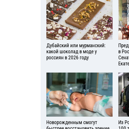
Дубайский или мурманский:
Пред
какой шоколад в моде у
в Ро
россиян в 2026 году
Сена
Екат
Новорожденным смогут
Из Р
быстрее восстановить зрение
100 