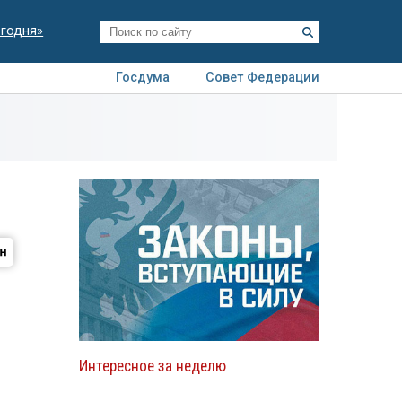
егодня»
Госдума
Совет Федерации
я
Авто
Недвижимость
Технологии
иза
Интересное за неделю