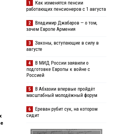
Как изменятся пенсии
1
работающих пенсионеров с 1 августа
Владимир Джабаров — о том,
2
зачем Европе Армения
Законы, вступающие в силу в
3
августе
В МИД России заявили о
4
подготовке Европы к войне с
Россией
В Абхазии впервые пройдёт
5
масштабный молодёжный форум
Ереван рубит сук, на котором
6
сидит
х
ее