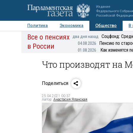
Издание
Федерального Собран
Российской Федераци
Политика
Экономика
Общество
В
Все о пенсиях
Фото
Авторы
Персоны
Мнения
Регионы
Соцфонд: Средн
два дня назад
Пенсию по старо
04.08.2026
в России
Как изменятся п
01.08.2026
Что производят на 
Поделиться
25.04.2021 00:37
Автор:
Анастасия Яланская