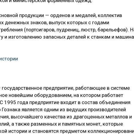
ской и министерской форменных одежд.
новной продукции — орденов и медалей, коллектив
х денежных знаков, выпуск которых с годами
ребления (портсигаров, пудрениц, люстр, барельефов). Н
ту и изготовлению запасных деталей к станкам и машин
 истории
 государственное предприятие, работающее в системе
ное новейшим оборудованием, на котором работает
 1995 года предприятие входит в состав объединения
 Гознака является одним из ведущих производителей
ичия, высочайшего качества из драгоценных металлов и
елий, а также разменных и памятных монет, которые
ой истории и становятся предметом коллекционировани