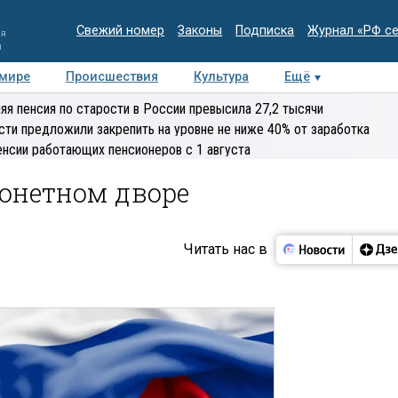
Свежий номер
Законы
Подписка
Журнал «РФ с
ия
и
 мире
Происшествия
Культура
Ещё
Медиацентр
Интервью
Колумнисты
Делова
яя пенсия по старости в России превысила 27,2 тысячи
эксперт
сти предложили закрепить на уровне не ниже 40% от заработка
енсии работающих пенсионеров с 1 августа
Монетном дворе
Читать нас в