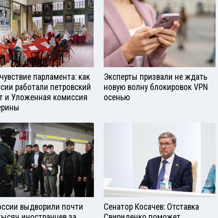
чувствие парламента: как
Эксперты призвали не ждать
ссии работали петровский
новую волну блокировок VPN
т и Уложенная комиссия
осенью
ерины
оссии выдворили почти
Сенатор Косачев: Отставка
тысяч иностранцев за
Свириденко поможет