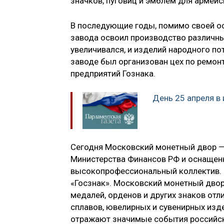
значков, пуговиц и эмблем для армей
В последующие годы, помимо своей ос
завода освоил производство различны
увеличивался, и изделий народного пот
заводе был организован цех по ремон
предприятий Гознака.
День 25 апреля в
Сегодня Московский монетный двор —
Министерства Финансов РФ и оснащен
высокопрофессиональный коллектив. С
«Госзнак». Московский монетный двор
медалей, орденов и других знаков отл
сплавов, ювелирных и сувенирных изд
отражают значимые события российск