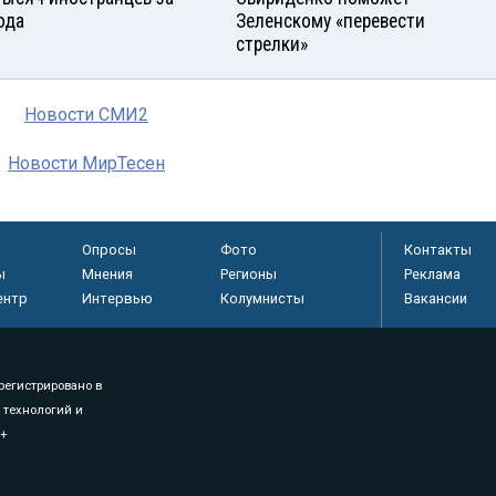
ода
Зеленскому «перевести
стрелки»
Новости СМИ2
Новости МирТесен
Опросы
Фото
Контакты
ы
Мнения
Регионы
Реклама
ентр
Интервью
Колумнисты
Вакансии
регистрировано в
 технологий и
8+