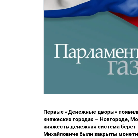
Первые «Денежные дворы» появилис
княжеских городах — Новгороде, Мос
княжеств денежная система берет н
Михайловиче были закрыты монетны