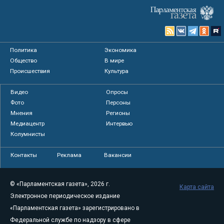
Политика
Экономика
Общество
В мире
Происшествия
Культура
Видео
Опросы
Фото
Персоны
Мнения
Регионы
Медиацентр
Интервью
Колумнисты
Контакты
Реклама
Вакансии
© «Парламентская газета», 2026 г.
Карта сайта
Электронное периодическое издание
«Парламентская газета» зарегистрировано в
Федеральной службе по надзору в сфере