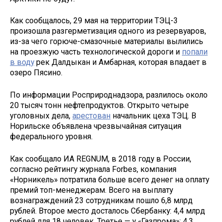
Как сообщалось, 29 мая на территории ТЭЦ-3
произошла разгерметизация одного из резервуаров,
из-за чего горюче-смазочные материалы вылились
на проезжую часть технологической дороги и
попали
в воду
рек Далдыкан и Амбарная, которая впадает в
озеро Пясино.
По информации Росприроднадзора, разлилось около
20 тысяч тонн нефтепродуктов. Открыто четыре
уголовных дела,
арестован
начальник цеха ТЭЦ. В
Норильске объявлена чрезвычайная ситуация
федерального уровня.
Как сообщало ИА REGNUM, в 2018 году в России,
согласно рейтингу журнала Forbes, компания
«Норникель» потратила больше всего денег на оплату
премий топ-менеджерам. Всего на выплату
вознаграждений 23 сотрудникам пошло 6,8 млрд
рублей. Второе место досталось Сбербанку: 4,4 млрд
рублей для 18 человек. Третье — у «Газпрома»: 4,3