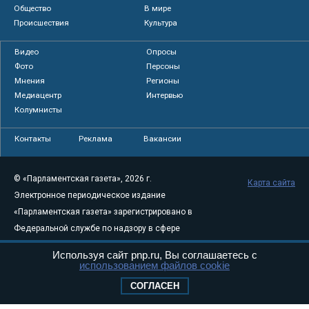
Общество
В мире
Происшествия
Культура
Видео
Опросы
Фото
Персоны
Мнения
Регионы
Медиацентр
Интервью
Колумнисты
Контакты
Реклама
Вакансии
© «Парламентская газета», 2026 г.
Карта сайта
Электронное периодическое издание
«Парламентская газета» зарегистрировано в
Федеральной службе по надзору в сфере
связи, информационных технологий и
Используя сайт pnp.ru, Вы соглашаетесь с
массовых коммуникаций (Роскомнадзор) 05
использованием файлов cookie
августа 2011 года. 18+
СОГЛАСЕН
Свидетельство о регистрации Эл № ФС77-