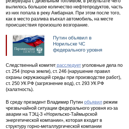
резервуара с дизельным топливом, в результате чего
вылилось большое количество нефтепродуктов, часть
из них попала в реку Амбарная. При этом после того,
как в место разлива въехал автомобиль, на месте
происшествия произошло возгорание.
Путин объявил в
Норильске ЧС
федерального уровня
Следственный комитет
расследует
уголовные дела по
ст. 254 (порча земли), ст. 246 (нарушение правил
охраны окружающей среды при производстве работ),
ст. 250 УК РФ (загрязнение вод), ст. 293 УК РФ
(халатность).
В среду президент Владимир Путин
объявил
режим
чрезвычайной ситуации федерального уровня из-за
аварии на ТЭЦ-3 «Норильско-Таймырской
энергетической компании», которая входит в
структуру горно-металлургической компании