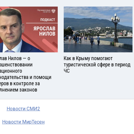
лав Нилов — о
Как в Крыму помогают
ршенствовании
туристической сфере в период
ационного
ЧС
нодательства и помощи
еров в контроле за
лнением законов
Новости СМИ2
Новости МирТесен