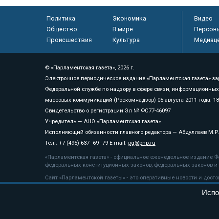
Политика
Экономика
Видео
Общество
В мире
Персон
Происшествия
Культура
Медиац
© «Парламентская газета», 2026 г.
Электронное периодическое издание «Парламентская газета» за
Федеральной службе по надзору в сфере связи, информационных
массовых коммуникаций (Роскомнадзор) 05 августа 2011 года. 1
Свидетельство о регистрации Эл № ФС77-46097
Учредитель — АНО «Парламентская газета»
Исполняющий обязанности главного редактора — Абдуллаев М.Р
Тел.: +7 (495) 637–69–79 E-mail:
pg@pnp.ru
«Парламентская газета» - официальное еженедельное издание Фе
федеральных конституционных законов, федеральных законов и а
Сайт «Парламентской газеты» - это оперативные новости и дост
«Парламентской газеты» активная ссылка на pnp.ru обязательна.
Испо
На информационном ресурсе применяются
рекомендательные т
Положение о защите персональных данных