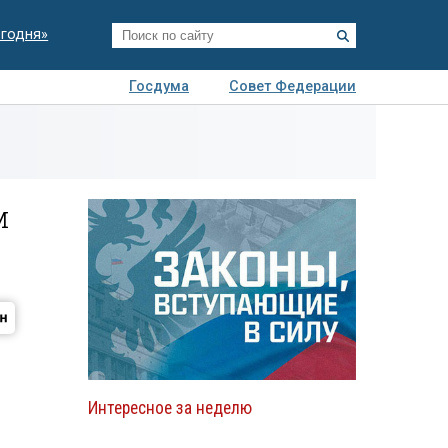
егодня»
Госдума
Совет Федерации
я
Авто
Недвижимость
Технологии
иза
м
Интересное за неделю