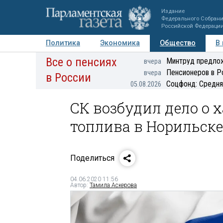
Издание
Федерального Собран
Российской Федераци
Политика
Экономика
Общество
В
Все о пенсиях
Фото
Авторы
Персоны
Мнения
Регионы
Минтруд предлож
вчера
Пенсионеров в Р
вчера
в России
Соцфонд: Средня
05.08.2026
СК возбудил дело о 
топлива в Норильске
Поделиться
04.06.2020 11:56
Автор:
Тамила Аскерова