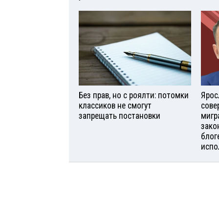
Без прав, но с роялти: потомки
Ярос
классиков не смогут
сове
запрещать постановки
мигр
зако
блог
испо