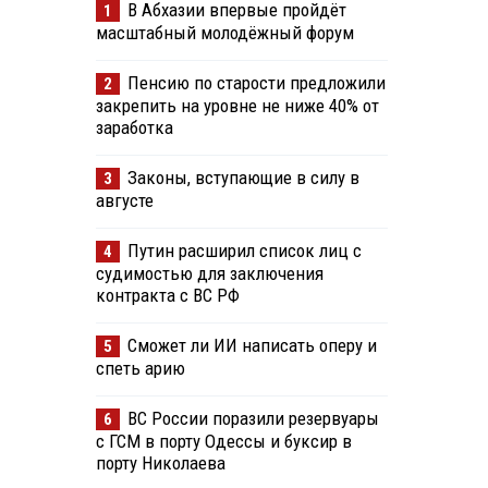
В Абхазии впервые пройдёт
1
масштабный молодёжный форум
Пенсию по старости предложили
2
закрепить на уровне не ниже 40% от
заработка
Законы, вступающие в силу в
3
августе
Путин расширил список лиц с
4
судимостью для заключения
контракта с ВС РФ
Сможет ли ИИ написать оперу и
5
спеть арию
ВС России поразили резервуары
6
с ГСМ в порту Одессы и буксир в
порту Николаева