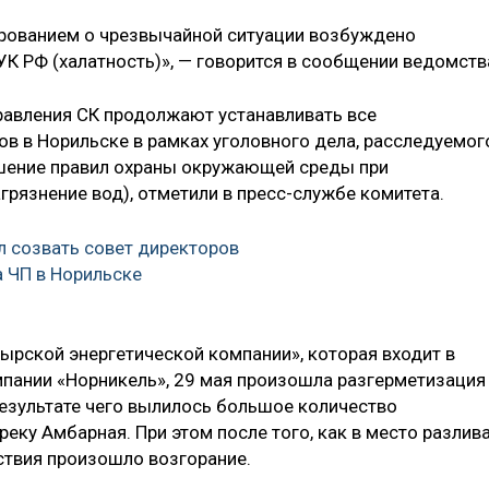
рованием о чрезвычайной ситуации возбуждено
 УК РФ (халатность)», — говорится в сообщении ведомств
равления СК продолжают устанавливать все
ов в Норильске в рамках уголовного дела, расследуемог
арушение правил охраны окружающей среды при
агрязнение вод), отметили в пресс-службе комитета.
 созвать совет директоров
а ЧП в Норильске
ырской энергетической компании», которая входит в
мпании «Норникель», 29 мая произошла разгерметизация
результате чего вылилось большое количество
 реку Амбарная. При этом после того, как в место разлив
ствия произошло возгорание.