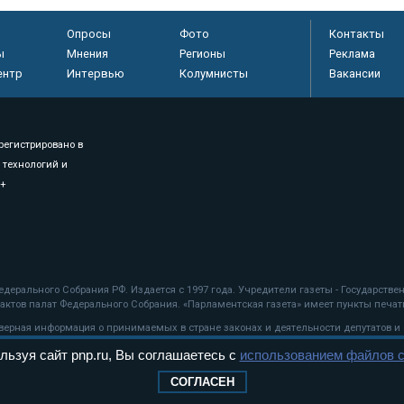
Опросы
Фото
Контакты
ы
Мнения
Регионы
Реклама
ентр
Интервью
Колумнисты
Вакансии
регистрировано в
 технологий и
8+
.
дерального Собрания РФ. Издается с 1997 года. Учредители газеты - Государств
ктов палат Федерального Собрания. «Парламентская газета» имеет пункты печати
оверная информация о принимаемых в стране законах и деятельности депутатов и
льзуя сайт pnp.ru, Вы соглашаетесь с
использованием файлов c
ехнологии
СОГЛАСЕН