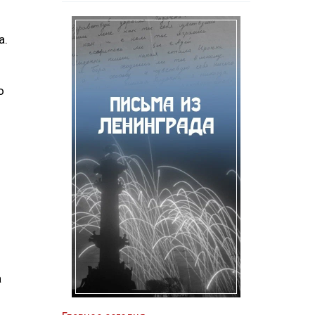
а.
о
а