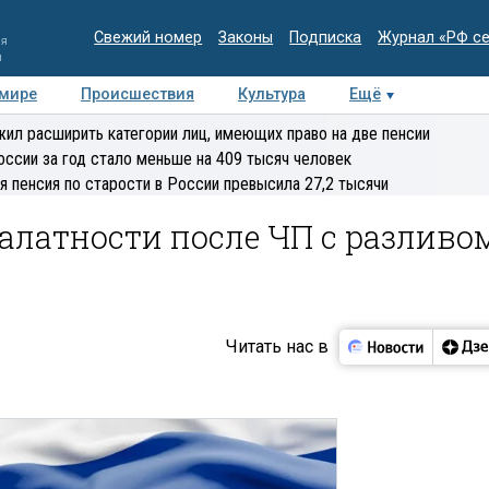
Свежий номер
Законы
Подписка
Журнал «РФ с
ия
и
 мире
Происшествия
Культура
Ещё
Медиацентр
Интервью
Колумнисты
Делова
ил расширить категории лиц, имеющих право на две пенсии
эксперт
оссии за год стало меньше на 409 тысяч человек
я пенсия по старости в России превысила 27,2 тысячи
халатности после ЧП с разливо
Читать нас в