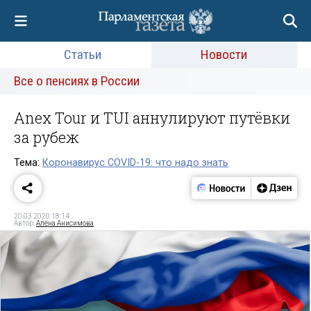
Статьи
Новости
Все о пенсиях в России
Anex Tour и TUI аннулируют путёвки
за рубеж
Тема:
Коронавирус COVID-19: что надо знать
20.03.2020 18:14
Автор:
Алёна Анисимова