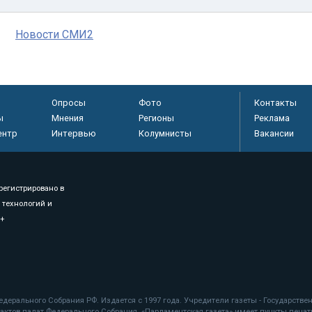
Новости СМИ2
Опросы
Фото
Контакты
ы
Мнения
Регионы
Реклама
ентр
Интервью
Колумнисты
Вакансии
регистрировано в
 технологий и
8+
.
дерального Собрания РФ. Издается с 1997 года. Учредители газеты - Государств
ктов палат Федерального Собрания. «Парламентская газета» имеет пункты печати