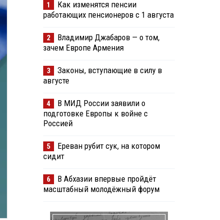
Как изменятся пенсии
1
работающих пенсионеров с 1 августа
Владимир Джабаров — о том,
2
зачем Европе Армения
Законы, вступающие в силу в
3
августе
В МИД России заявили о
4
подготовке Европы к войне с
Россией
Ереван рубит сук, на котором
5
сидит
В Абхазии впервые пройдёт
6
масштабный молодёжный форум