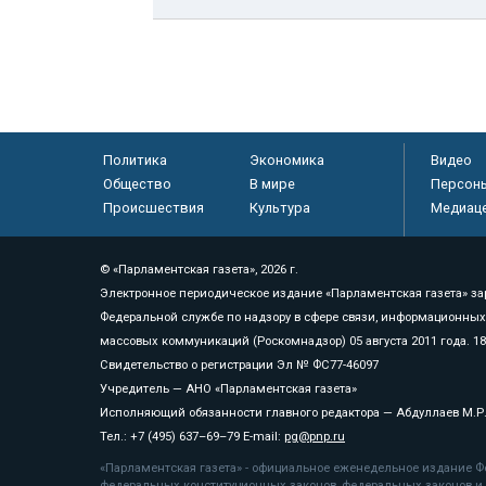
Политика
Экономика
Видео
Общество
В мире
Персон
Происшествия
Культура
Медиац
© «Парламентская газета», 2026 г.
Электронное периодическое издание «Парламентская газета» за
Федеральной службе по надзору в сфере связи, информационных
массовых коммуникаций (Роскомнадзор) 05 августа 2011 года. 1
Свидетельство о регистрации Эл № ФС77-46097
Учредитель — АНО «Парламентская газета»
Исполняющий обязанности главного редактора — Абдуллаев М.Р
Тел.: +7 (495) 637–69–79 E-mail:
pg@pnp.ru
«Парламентская газета» - официальное еженедельное издание Фе
федеральных конституционных законов, федеральных законов и а