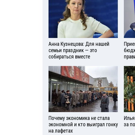
Анна Кузнецова: Для нашей
Прие
семьи праздник — это
бюдж
собираться вместе
прав
Почему экономика не стала
Илья
экономной и кто выиграл гонку
за п
на лафетах