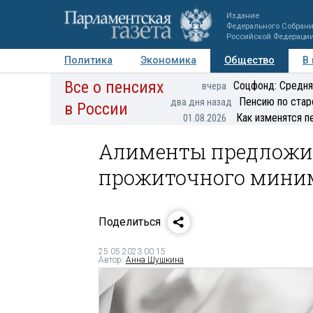
Издание
Федерального Собран
Российской Федераци
Политика
Экономика
Общество
В
Все о пенсиях
Фото
Авторы
Персоны
Мнения
Регионы
Соцфонд: Средня
вчера
Пенсию по стар
два дня назад
в России
Как изменятся п
01.08.2026
Алименты предложил
прожиточного мини
Поделиться
25.05.2023 00:15
Автор:
Анна Шушкина