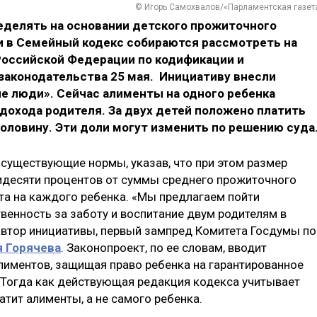
© Игорь Самохвалов/«Парламентская газет
делять на основании детского прожиточного
ки в Семейный кодекс собираются рассмотреть на
Российской Федерации по кодификации и
аконодательства 25 мая. Инициативу внесли
е люди». Сейчас алименты на одного ребенка
дохода родителя. За двух детей положено платить
 половину. Эти доли могут изменить по решению суда
существующие нормы, указав, что при этом размер
идесяти процентов от суммы среднего прожиточного
ета на каждого ребенка. «Мы предлагаем пойти
венность за заботу и воспитание двум родителям в
оавтор инициативы, первый зампред Комитета Госдумы по
я Горячева
. Законопроект, по ее словам, вводит
иментов, защищая право ребенка на гарантированное
 Тогда как действующая редакция кодекса учитывает
атит алименты, а не самого ребенка.