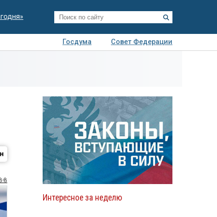
егодня»
Госдума
Совет Федерации
я
Авто
Недвижимость
Технологии
иза
8-8
Интересное за неделю