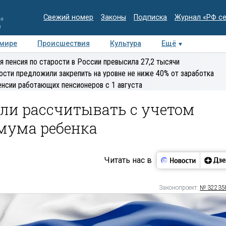
Свежий номер
Законы
Подписка
Журнал «РФ с
ия
и
 мире
Происшествия
Культура
Ещё
Медиацентр
Интервью
Колумнисты
Делова
я пенсия по старости в России превысила 27,2 тысячи
эксперт
ости предложили закрепить на уровне не ниже 40% от заработка
енсии работающих пенсионеров с 1 августа
и рассчитывать с учетом
мума ребенка
Читать нас в
Законопроект:
№ 32235