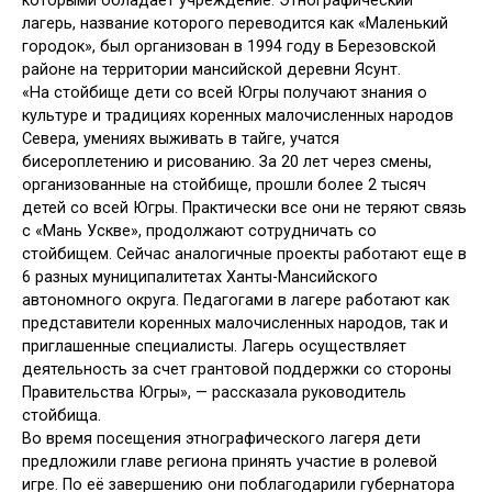
которыми обладает учреждение. Этнографический
лагерь, название которого переводится как «Маленький
городок», был организован в 1994 году в Березовской
районе на территории мансийской деревни Ясунт.
«На стойбище дети со всей Югры получают знания о
культуре и традициях коренных малочисленных народов
Севера, умениях выживать в тайге, учатся
бисероплетению и рисованию. За 20 лет через смены,
организованные на стойбище, прошли более 2 тысяч
детей со всей Югры. Практически все они не теряют связь
с «Мань Ускве», продолжают сотрудничать со
стойбищем. Сейчас аналогичные проекты работают еще в
6 разных муниципалитетах Ханты-Мансийского
автономного округа. Педагогами в лагере работают как
представители коренных малочисленных народов, так и
приглашенные специалисты. Лагерь осуществляет
деятельность за счет грантовой поддержки со стороны
Правительства Югры», — рассказала руководитель
стойбища.
Во время посещения этнографического лагеря дети
предложили главе региона принять участие в ролевой
игре. По её завершению они поблагодарили губернатора