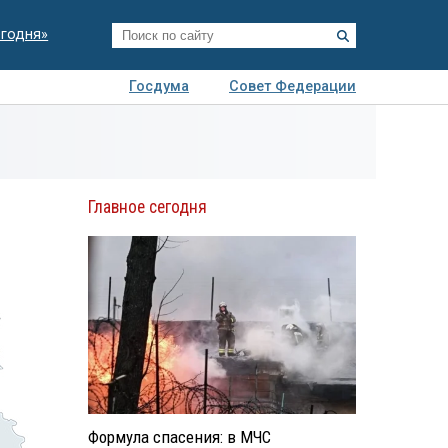
егодня»
Госдума
Совет Федерации
я
Авто
Недвижимость
Технологии
иза
Главное сегодня
Формула спасения: в МЧС