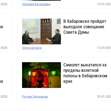
.2025
Наталия Васильева
15.07.202
В Хабаровске пройдет
на
выездное совещание
Совета Думы
.2025
Ольга Шульга
12.03.202
Самолет выкатился за
пределы взлетной
полосы в Хабаровском
на
крае
.2025
Руслан Грудцинов
25.01.202