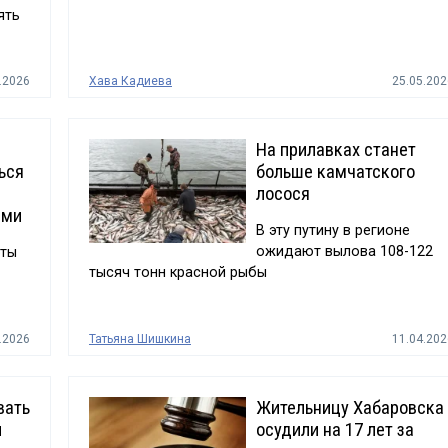
ять
.2026
Хава Кадиева
25.05.202
На прилавках станет
ься
больше камчатского
лосося
ами
В эту путину в регионе
ожидают вылова 108-122
рты
тысяч тонн красной рыбы
.2026
Татьяна Шишкина
11.04.202
вать
Жительницу Хабаровска
и
осудили на 17 лет за