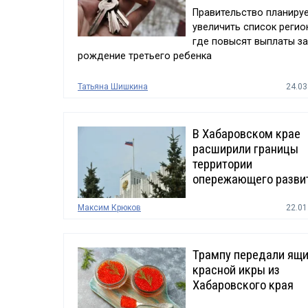
Правительство планиру
увеличить список регио
где повысят выплаты за
рождение третьего ребенка
Татьяна Шишкина
24.03
В Хабаровском крае
расширили границы
территории
опережающего разви
Максим Крюков
22.01
Трампу передали ящ
красной икры из
Хабаровского края