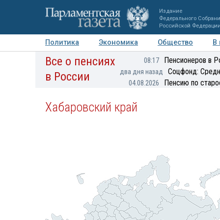
Издание
Федерального Собран
Российской Федераци
Политика
Экономика
Общество
В
Все о пенсиях
Фото
Авторы
Персоны
Мнения
Регионы
Пенсионеров в Р
08:17
Соцфонд: Средн
два дня назад
в России
Пенсию по старо
04.08.2026
Хабаровский край