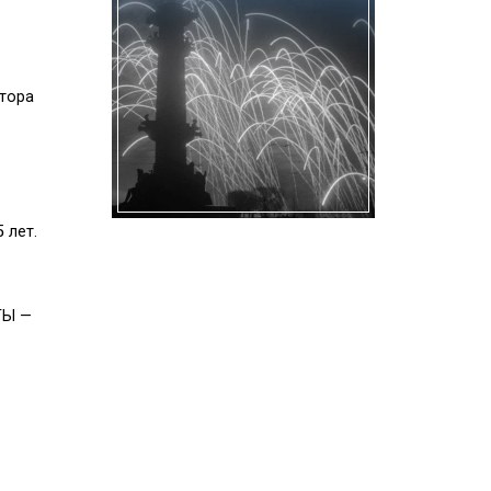
тора
 лет.
ТЫ —