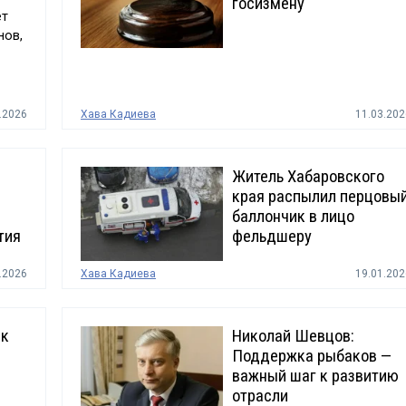
госизмену
ет
нов,
.2026
Хава Кадиева
11.03.202
Житель Хабаровского
края распылил перцовы
баллончик в лицо
тия
фельдшеру
.2026
Хава Кадиева
19.01.202
ик
Николай Шевцов:
Поддержка рыбаков —
важный шаг к развитию
отрасли