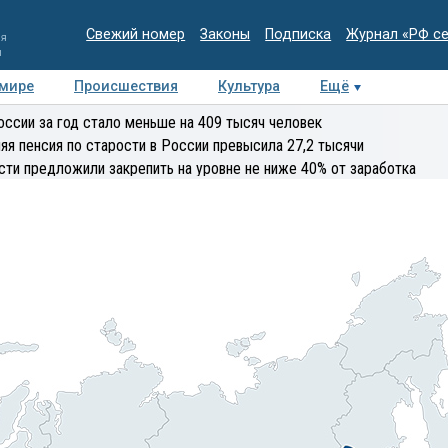
Свежий номер
Законы
Подписка
Журнал «РФ с
ия
и
 мире
Происшествия
Культура
Ещё
Медиацентр
Интервью
Колумнисты
Делова
оссии за год стало меньше на 409 тысяч человек
эксперт
яя пенсия по старости в России превысила 27,2 тысячи
сти предложили закрепить на уровне не ниже 40% от заработка