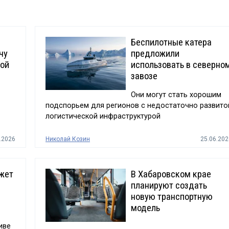
Беспилотные катера
чу
предложили
вой
использовать в северно
завозе
Они могут стать хорошим
подспорьем для регионов с недостаточно развито
логистической инфраструктурой
.2026
Николай Козин
25.06.202
жет
В Хабаровском крае
планируют создать
новую транспортную
модель
иве