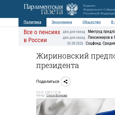
Издание
Федерального Собран
Российской Федераци
Политика
Экономика
Общество
В
Все о пенсиях
Фото
Авторы
Персоны
Мнения
Регионы
Минтруд предло
два дня назад
Пенсионеров в 
два дня назад
в России
Соцфонд: Средня
05.08.2026
Жириновский предло
президента
Поделиться
23.01.2020 10:18
Автор:
Ольга Волкова