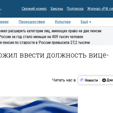
Свежий номер
Законы
Подписка
Журнал «РФ с
ия
и
 мире
Происшествия
Культура
Ещё
Медиацентр
Интервью
Колумнисты
Делова
жил расширить категории лиц, имеющих право на две пенсии
эксперт
России за год стало меньше на 409 тысяч человек
я пенсия по старости в России превысила 27,2 тысячи
жил ввести должность вице-
Читать нас в