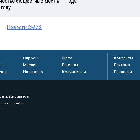
честве бюджетных мест в
года
 году
Новости СМИ2
Опросы
Фото
Контакты
ы
Мнения
Регионы
Реклама
ентр
Интервью
Колумнисты
Вакансии
регистрировано в
 технологий и
8+
.