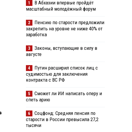
В Абхазии впервые пройдёт
1
масштабный молодёжный форум
Пенсию по старости предложили
2
закрепить на уровне не ниже 40% от
заработка
Законы, вступающие в силу в
3
августе
Путин расширил список лиц с
4
судимостью для заключения
контракта с ВС РФ
Сможет ли ИИ написать оперу и
5
спеть арию
в
Соцфонд: Средняя пенсия по
6
старости в России превысила 27,2
тысячи