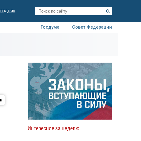
егодня»
Госдума
Совет Федерации
я
Авто
Недвижимость
Технологии
иза
Интересное за неделю