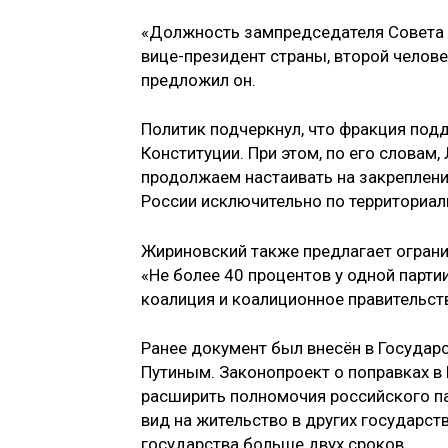
«Должность зампредседателя Совета б
вице-президент страны, второй человек
предложил он.
Политик подчеркнул, что фракция под
Конституции. При этом, по его словам
продолжаем настаивать на закреплении
России исключительно по территориаль
Жириновский также предлагает ограни
«Не более 40 процентов у одной парти
коалиция и коалиционное правительств
Ранее документ был внесён в Госуда
Путиным. Законопроект о поправках в 
расширить полномочия российского п
вид на жительство в других государст
государства больше двух сроков.