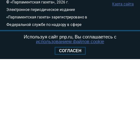
© «Парламентская газета», 2026 г.
Карта сайта
Электронное периодическое издание
«Парламентская газета» зарегистрировано в
Федеральной службе по надзору в сфере
связи, информационных технологий и
Используя сайт pnp.ru, Вы соглашаетесь с
массовых коммуникаций (Роскомнадзор) 05
использованием файлов cookie
августа 2011 года. 18+
СОГЛАСЕН
Свидетельство о регистрации Эл № ФС77-
46097
Учредитель — АНО «Парламентская газета»
Исполняющий обязанности главного
редактора — Абдуллаев М.Р.
Тел.: +7 (495) 637–69–79 E-mail:
pg@pnp.ru
«Парламентская газета» - официальное еженедельное издание
Федерального Собрания РФ. Издается с 1997 года. Учредители
газеты - Государственная Дума и Совет Федерации РФ. Официальный
публикатор федеральных конституционных законов, федеральных
законов и актов палат Федерального Собрания. «Парламентская
газета» имеет пункты печати и представительства в десяти субъектах
федерации.