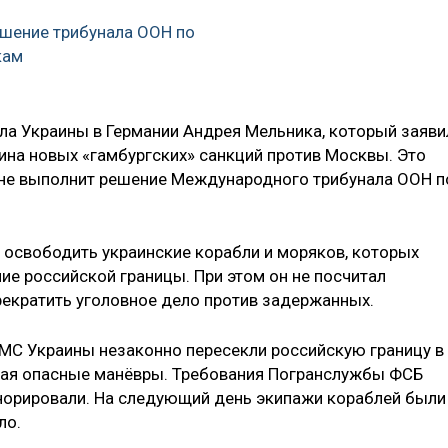
шение трибунала ООН по
кам
ла Украины в Германии Андрея Мельника, который заяви
ина новых «гамбургских» санкций против Москвы. Это
я не выполнит решение Международного трибунала ООН п
 освободить украинские корабли и моряков, которых
ие российской границы. При этом он не посчитал
екратить уголовное дело против задержанных.
ВМС Украины незаконно пересекли российскую границу в
шая опасные манёвры. Требования Погранслужбы ФСБ
норировали. На следующий день экипажи кораблей были
ло.