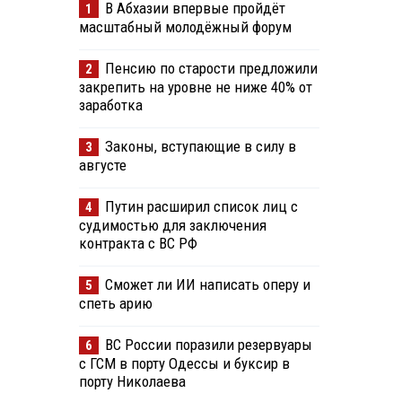
В Абхазии впервые пройдёт
1
масштабный молодёжный форум
Пенсию по старости предложили
2
закрепить на уровне не ниже 40% от
заработка
Законы, вступающие в силу в
3
августе
Путин расширил список лиц с
4
судимостью для заключения
контракта с ВС РФ
Сможет ли ИИ написать оперу и
5
спеть арию
ВС России поразили резервуары
6
с ГСМ в порту Одессы и буксир в
порту Николаева