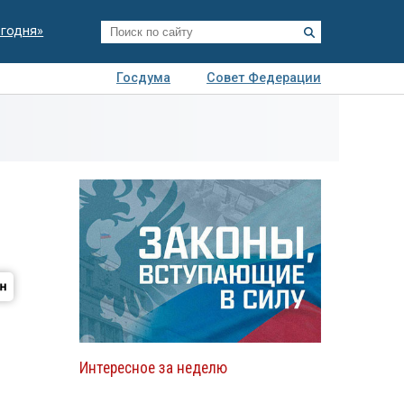
егодня»
Госдума
Совет Федерации
я
Авто
Недвижимость
Технологии
иза
Интересное за неделю