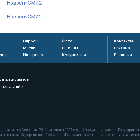
Новости СМИ2
Новости СМИ2
Опросы
Фото
Контакты
ы
Мнения
Регионы
Реклама
ентр
Интервью
Колумнисты
Вакансии
регистрировано в
 технологий и
8+
.
дерального Собрания РФ. Издается с 1997 года. Учредители газеты - Государств
ктов палат Федерального Собрания. «Парламентская газета» имеет пункты печати