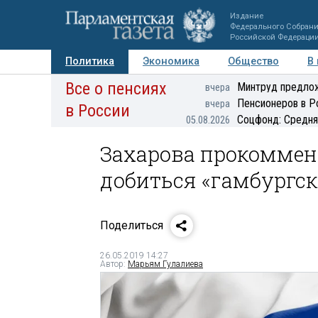
Издание
Федерального Собран
Российской Федераци
Политика
Экономика
Общество
В
Все о пенсиях
Фото
Авторы
Персоны
Мнения
Регионы
Минтруд предлож
вчера
Пенсионеров в Р
вчера
в России
Соцфонд: Средня
05.08.2026
Захарова прокоммен
добиться «гамбургс
Поделиться
26.05.2019 14:27
Автор:
Марьям Гулалиева