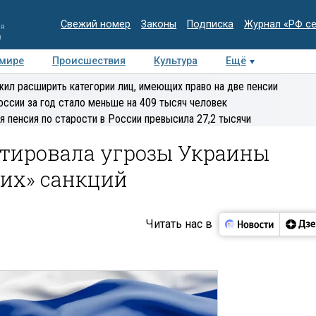
Свежий номер
Законы
Подписка
Журнал «РФ с
ия
и
 мире
Происшествия
Культура
Ещё
Медиацентр
Интервью
Колумнисты
Делова
ил расширить категории лиц, имеющих право на две пенсии
эксперт
оссии за год стало меньше на 409 тысяч человек
я пенсия по старости в России превысила 27,2 тысячи
тировала угрозы Украины
ких» санкций
Читать нас в