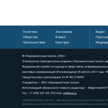
Политика
Экономика
Видео
Общество
В мире
Персон
Происшествия
Культура
Медиац
© «Парламентская газета», 2026 г.
Электронное периодическое издание «Парламентская газета» за
Федеральной службе по надзору в сфере связи, информационных
массовых коммуникаций (Роскомнадзор) 05 августа 2011 года. 1
Свидетельство о регистрации Эл № ФС77-46097
Учредитель — АНО «Парламентская газета»
Исполняющий обязанности главного редактора — Абдуллаев М.Р
Тел.: +7 (495) 637–69–79 E-mail:
pg@pnp.ru
«Парламентская газета» - официальное еженедельное издание Фе
федеральных конституционных законов, федеральных законов и а