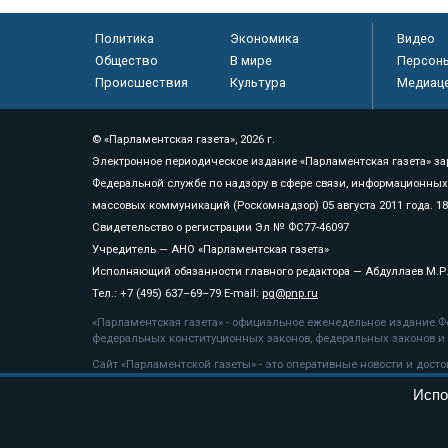
Политика
Экономика
Видео
Общество
В мире
Персон
Происшествия
Культура
Медиац
© «Парламентская газета», 2026 г.
Электронное периодическое издание «Парламентская газета» за
Федеральной службе по надзору в сфере связи, информационных
массовых коммуникаций (Роскомнадзор) 05 августа 2011 года. 1
Свидетельство о регистрации Эл № ФС77-46097
Учредитель — АНО «Парламентская газета»
Исполняющий обязанности главного редактора — Абдуллаев М.Р
Тел.: +7 (495) 637–69–79 E-mail:
pg@pnp.ru
«Парламентская газета» - официальное еженедельное издание Фе
федеральных конституционных законов, федеральных законов и а
Сайт «Парламентской газеты» - это оперативные новости и дост
«Парламентской газеты» активная ссылка на pnp.ru обязательна.
Испо
На информационном ресурсе применяются
рекомендательные т
Положение о защите персональных данных