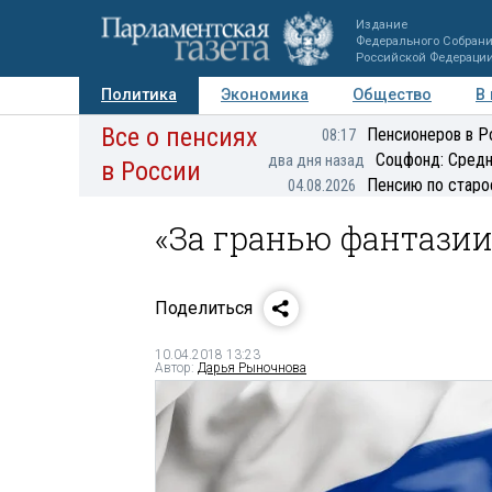
Издание
Федерального Собран
Российской Федераци
Политика
Экономика
Общество
В
Все о пенсиях
Фото
Авторы
Персоны
Мнения
Регионы
Пенсионеров в Р
08:17
Соцфонд: Средн
два дня назад
в России
Пенсию по старо
04.08.2026
«За гранью фантазии
Поделиться
10.04.2018 13:23
Автор:
Дарья Рыночнова