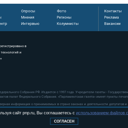
Опросы
Фото
Контакты
ы
Мнения
Регионы
Реклама
ентр
Интервью
Колумнисты
Вакансии
регистрировано в
 технологий и
8+
.
дерального Собрания РФ. Издается с 1997 года. Учредители газеты - Государств
ктов палат Федерального Собрания. «Парламентская газета» имеет пункты печати
оверная информация о принимаемых в стране законах и деятельности депутатов и
льзуя сайт pnp.ru, Вы соглашаетесь с
использованием файлов c
ехнологии
СОГЛАСЕН