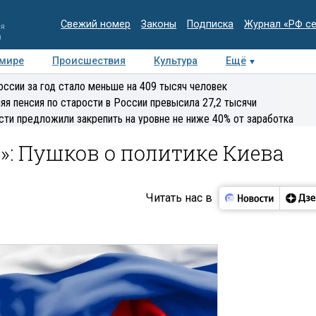
Свежий номер
Законы
Подписка
Журнал «РФ с
ия
и
 мире
Происшествия
Культура
Ещё
Медиацентр
Интервью
Колумнисты
Делова
оссии за год стало меньше на 409 тысяч человек
эксперт
яя пенсия по старости в России превысила 27,2 тысячи
сти предложили закрепить на уровне не ниже 40% от заработка
»: Пушков о политике Киева
Читать нас в