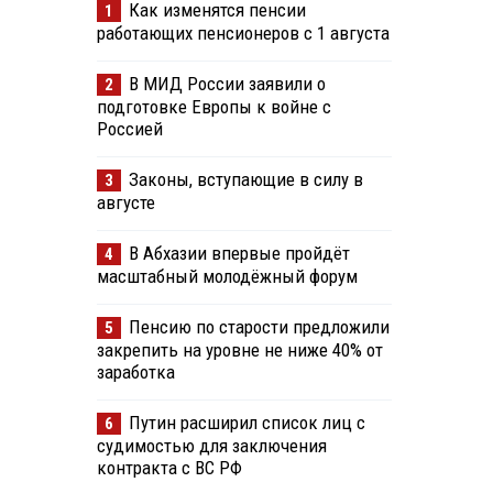
Как изменятся пенсии
1
работающих пенсионеров с 1 августа
В МИД России заявили о
2
подготовке Европы к войне с
Россией
Законы, вступающие в силу в
3
августе
В Абхазии впервые пройдёт
4
масштабный молодёжный форум
Пенсию по старости предложили
5
закрепить на уровне не ниже 40% от
заработка
Путин расширил список лиц с
6
судимостью для заключения
контракта с ВС РФ