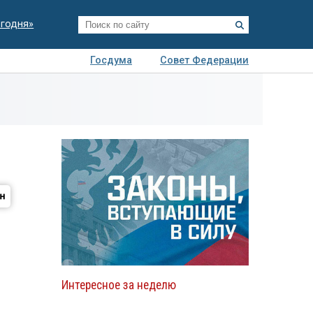
егодня»
Госдума
Совет Федерации
я
Авто
Недвижимость
Технологии
иза
Интересное за неделю