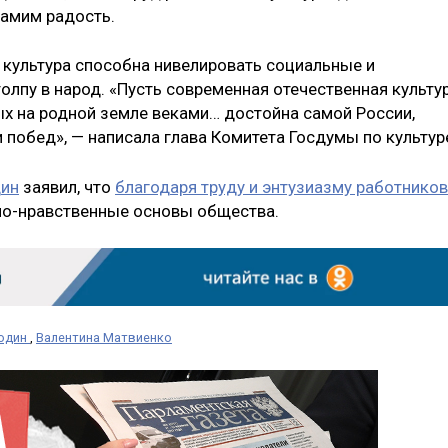
самим радость.
 культура способна нивелировать социальные и
олпу в народ. «Пусть современная отечественная культу
ых на родной земле веками… достойна самой России,
и побед», — написала глава Комитета Госдумы по культур
дин
заявил, что
благодаря труду и энтузиазму работников
но-нравственные основы общества.
лодин
,
Валентина Матвиенко