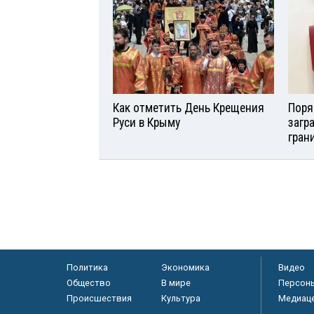
Как отметить День Крещения
Поря
Руси в Крыму
загр
гран
Политика
Экономика
Видео
Общество
В мире
Персон
Происшествия
Культура
Медиац