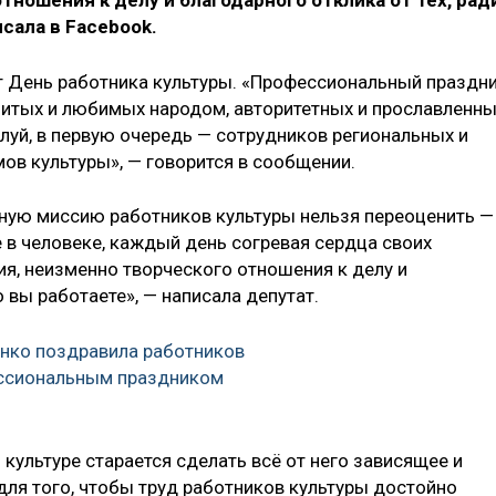
тношения к делу и благодарного отклика от тех, рад
исала в Facebook.
ют День работника культуры. «Профессиональный праздни
итых и любимых народом, авторитетных и прославленны
алуй, в первую очередь — сотрудников региональных и
ов культуры», — говорится в сообщении.
рную миссию работников культуры нельзя переоценить —
 в человеке, каждый день согревая сердца своих
ия, неизменно творческого отношения к делу и
о вы работаете», — написала депутат.
нко поздравила работников
ессиональным праздником
 культуре старается сделать всё от него зависящее и
ля того, чтобы труд работников культуры достойно