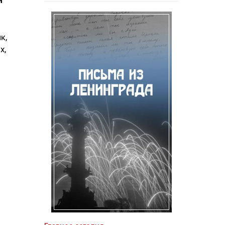
и
к,
х,