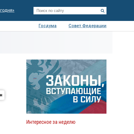
егодня»
Госдума
Совет Федерации
я
Авто
Недвижимость
Технологии
иза
Интересное за неделю