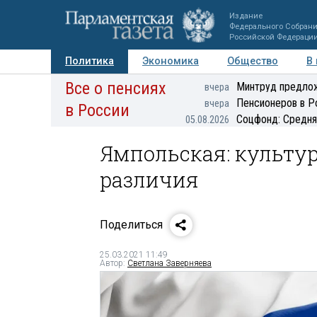
Издание
Федерального Собран
Российской Федераци
Политика
Экономика
Общество
В
Все о пенсиях
Фото
Авторы
Персоны
Мнения
Регионы
Минтруд предлож
вчера
Пенсионеров в Р
вчера
в России
Соцфонд: Средня
05.08.2026
Ямпольская: культу
различия
Поделиться
25.03.2021 11:49
Автор:
Светлана Заверняева