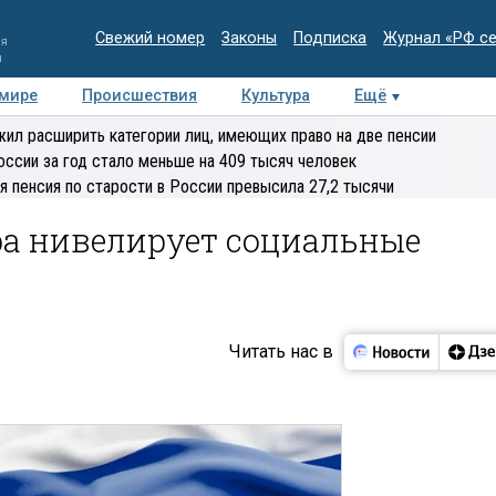
Свежий номер
Законы
Подписка
Журнал «РФ с
ия
и
 мире
Происшествия
Культура
Ещё
Медиацентр
Интервью
Колумнисты
Делова
ил расширить категории лиц, имеющих право на две пенсии
эксперт
оссии за год стало меньше на 409 тысяч человек
я пенсия по старости в России превысила 27,2 тысячи
ра нивелирует социальные
Читать нас в