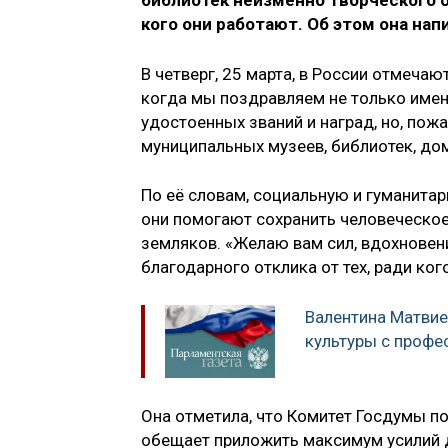
библиотек неизменно творческого о
кого они работают. Об этом она нап
В четверг, 25 марта, в России отмеча
когда мы поздравляем не только имен
удостоенных званий и наград, но, пож
муниципальных музеев, библиотек, дом
По её словам, социальную и гуманита
они помогают сохранить человеческое
земляков. «Желаю вам сил, вдохновен
благодарного отклика от тех, ради ког
Валентина Матвие
культуры с проф
Она отметила, что Комитет Госдумы по
обещает приложить максимум усилий д