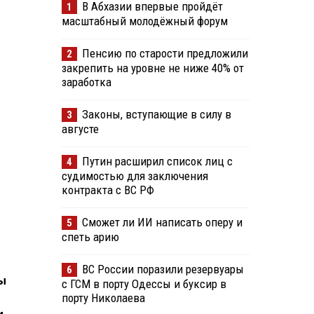
В Абхазии впервые пройдёт
1
масштабный молодёжный форум
Пенсию по старости предложили
2
закрепить на уровне не ниже 40% от
заработка
Законы, вступающие в силу в
3
августе
Путин расширил список лиц с
4
судимостью для заключения
контракта с ВС РФ
Сможет ли ИИ написать оперу и
5
спеть арию
ВС России поразили резервуары
6
ы
с ГСМ в порту Одессы и буксир в
порту Николаева