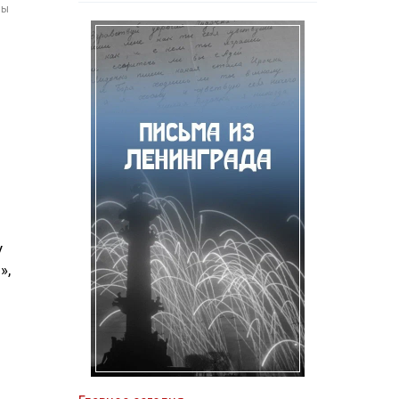
мы
у
»,