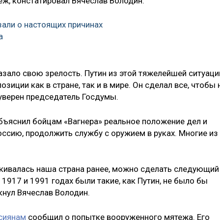
еж, констатировал Вячеслав Володин.
зали о настоящих причинах
а
азало свою зрелость. Путин из этой тяжелейшей ситуаци
иции как в стране, так и в мире. Он сделал все, чтобы 
 уверен председатель Госдумы.
объяснил бойцам «Вагнера» реальное положение дел и
оссию, продолжить службу с оружием в руках. Многие из
кивалась наша страна ранее, можно сделать следующий
 1917 и 1991 годах были такие, как Путин, не было бы
кнул Вячеслав Володин.
сиянам
сообщил о попытке вооруженного мятежа. Его