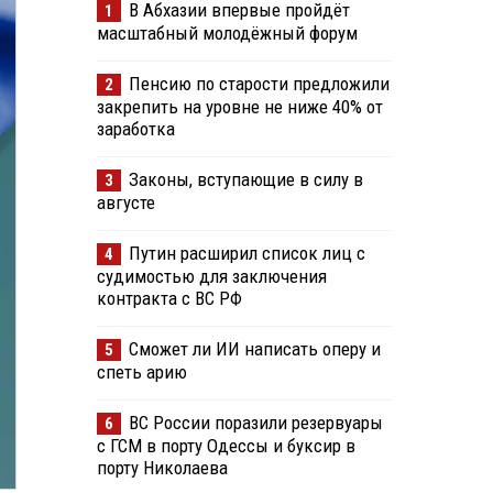
В Абхазии впервые пройдёт
1
масштабный молодёжный форум
Пенсию по старости предложили
2
закрепить на уровне не ниже 40% от
заработка
Законы, вступающие в силу в
3
августе
Путин расширил список лиц с
4
судимостью для заключения
контракта с ВС РФ
Сможет ли ИИ написать оперу и
5
спеть арию
ВС России поразили резервуары
6
с ГСМ в порту Одессы и буксир в
порту Николаева