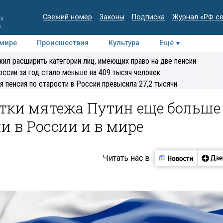
Свежий номер
Законы
Подписка
Журнал «РФ с
ия
и
 мире
Происшествия
Культура
Ещё
Медиацентр
Интервью
Колумнисты
Делова
ил расширить категории лиц, имеющих право на две пенсии
эксперт
оссии за год стало меньше на 409 тысяч человек
я пенсия по старости в России превысила 27,2 тысячи
ытки мятежа Путин еще больше
и в России и в мире
Читать нас в