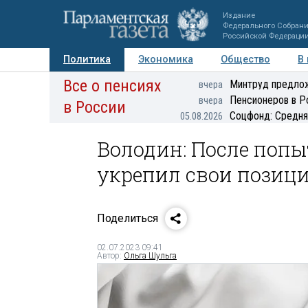
Издание
Федерального Собран
Российской Федераци
Политика
Экономика
Общество
В
Все о пенсиях
Фото
Авторы
Персоны
Мнения
Регионы
Минтруд предлож
вчера
Пенсионеров в Р
вчера
в России
Соцфонд: Средня
05.08.2026
Володин: После поп
укрепил свои позици
Поделиться
02.07.2023 09:41
Автор:
Ольга Шульга