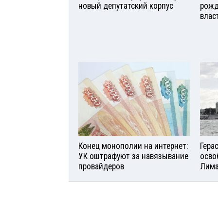
новый депутатский корпус
рожд
влас
Конец монополии на интернет:
Гера
УК оштрафуют за навязывание
осво
провайдеров
Лим