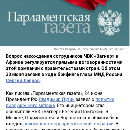
Сергей Лавров.
© Пресс-служба МИД России / mid.ru
Вопрос нахождения сотрудников ЧВК «Вагнер» в
Африке регулируется прямыми договоренностями
этой компании с правительствами стран. Об этом
30 июня заявил в ходе брифинга глава МИД России
Сергей Лавров
.
Как писала «Парламентская газета», 24 июня
Президент РФ
Владимир Путин
заявил о
попытке
вооруженного мятежа
. Его инициатором стал
основатель ЧВК «Вагнер» Евгений Пригожин. В
Москве, Подмосковье и Воронежской области был
введен
режим контртеррористической операции
. В
некоторых других регионах в этот день были усилены