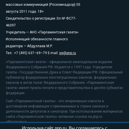
массовых коммуникаций (Роскомнадзор) 05
августа 2011 года. 18+
Свидетельство о регистрации Эл № ФС77-
46097
Учредитель — АНО «Парламентская газета»
Исполняющий обязанности главного
редактора — Абдуллаев М.Р.
Тел.: +7 (495) 637–69–79 E-mail:
pg@pnp.ru
«Парламентская газета» - официальное еженедельное издание
Федерального Собрания РФ. Издается с 1997 года. Учредители
газеты - Государственная Дума и Совет Федерации РФ. Официальный
публикатор федеральных конституционных законов, федеральных
законов и актов палат Федерального Собрания. «Парламентская
газета» имеет пункты печати и представительства в десяти субъектах
федерации.
Сайт «Парламентской газеты» - это оперативные новости и
достоверная информация о принимаемых в стране законах и
деятельности депутатов и сенаторов. При использовании материалов
сайта «Парламентской газеты» активная ссылка на pnp.ru
обязательна.
Используя сайт pnp.ru, Вы соглашаетесь с