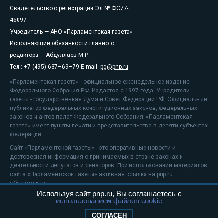
Свидетельство о регистрации Эл № ФС77-
46097
Учредитель — АНО «Парламентская газета»
Исполняющий обязанности главного
редактора — Абдуллаев М.Р.
Тел.: +7 (495) 637–69–79 E-mail:
pg@pnp.ru
«Парламентская газета» - официальное еженедельное издание
Федерального Собрания РФ. Издается с 1997 года. Учредители
газеты - Государственная Дума и Совет Федерации РФ. Официальный
публикатор федеральных конституционных законов, федеральных
законов и актов палат Федерального Собрания. «Парламентская
газета» имеет пункты печати и представительства в десяти субъектах
федерации.
Сайт «Парламентской газеты» - это оперативные новости и
достоверная информация о принимаемых в стране законах и
деятельности депутатов и сенаторов. При использовании материалов
сайта «Парламентской газеты» активная ссылка на pnp.ru
обязательна.
Используя сайт pnp.ru, Вы соглашаетесь с
На информационном ресурсе применяются
рекомендательные
использованием файлов cookie
технологии
Положение о защите персональных данных
СОГЛАСЕН