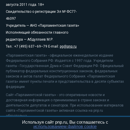
августа 2011 года. 18+
Свидетельство о регистрации Эл № ФС77-
46097
Учредитель — АНО «Парламентская газета»
Исполняющий обязанности главного
редактора — Абдуллаев М.Р.
Тел.: +7 (495) 637–69–79 E-mail:
pg@pnp.ru
«Парламентская газета» - официальное еженедельное издание
Федерального Собрания РФ. Издается с 1997 года. Учредители
газеты - Государственная Дума и Совет Федерации РФ. Официальный
публикатор федеральных конституционных законов, федеральных
законов и актов палат Федерального Собрания. «Парламентская
газета» имеет пункты печати и представительства в десяти субъектах
федерации.
Сайт «Парламентской газеты» - это оперативные новости и
достоверная информация о принимаемых в стране законах и
деятельности депутатов и сенаторов. При использовании материалов
сайта «Парламентской газеты» активная ссылка на pnp.ru
обязательна.
Используя сайт pnp.ru, Вы соглашаетесь с
На информационном ресурсе применяются
рекомендательные
использованием файлов cookie
технологии