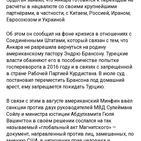
расчёты в нацвалюте со своими крупнейшими
партнёрами, в частности, с Китаем, Россией, Ираном,
Евросоюзом и Украиной.
Об этом он сообщил на фоне кризиса в отношениях с
Соединёнными Штатами, который связан с тем, что
Анкара не разрешила вернуться на родину
американскому пастору Эндрю Брансону. Турецкие
власти обвиняют его в пособничестве попытке
госпереворота в 2016 году и в связях с запрещённой
в стране Рабочей Партией Курдистана. В июле суд
постановил переместить Брансона под домашний
арест, ему запрещается покидать Турцию.
В связи с этим в августе американский Минфин ввёл
санкции против двух руководителей МВД Сулеймана
Сойлу и министра юстиции Абдулхамита Гюля.
Вашингтон в своём решении сослался на так
называемый «глобальный акт Магнитского» —
документ, направленный против лиц, замешанных, по
мнению США, в нарушении прав человека и