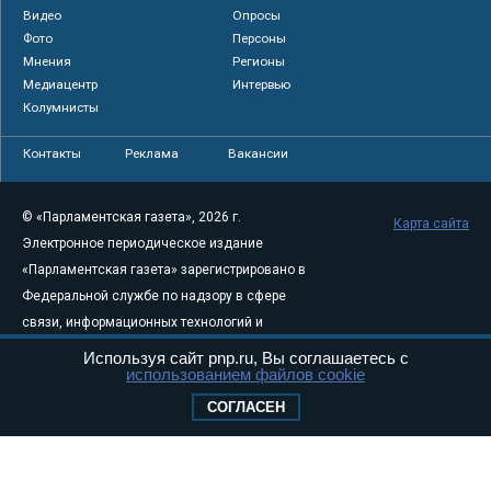
Видео
Опросы
Фото
Персоны
Мнения
Регионы
Медиацентр
Интервью
Колумнисты
Контакты
Реклама
Вакансии
© «Парламентская газета», 2026 г.
Карта сайта
Электронное периодическое издание
«Парламентская газета» зарегистрировано в
Федеральной службе по надзору в сфере
связи, информационных технологий и
массовых коммуникаций (Роскомнадзор) 05
Используя сайт pnp.ru, Вы соглашаетесь с
использованием файлов cookie
августа 2011 года. 18+
Свидетельство о регистрации Эл № ФС77-
СОГЛАСЕН
46097
Учредитель — АНО «Парламентская газета»
Исполняющий обязанности главного