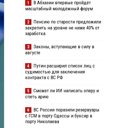
В Абхазии впервые пройдёт
1
масштабный молодёжный форум
Пенсию по старости предложили
2
закрепить на уровне не ниже 40% от
заработка
Законы, вступающие в силу в
3
августе
Путин расширил список лиц с
4
судимостью для заключения
контракта с ВС РФ
Сможет ли ИИ написать оперу и
5
спеть арию
ВС России поразили резервуары
6
с ГСМ в порту Одессы и буксир в
порту Николаева