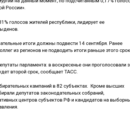
муртии на данный момент, по подсчитанным 0,17% голосо
». ​ ​ ​ ​ ​ ​ ​ ​
31% голосов жителей республики, лидирует ее
Цыденов.
ательные итоги должны подвести 14 сентября. Ранее
ллег из регионов не подводить итоги​ раньше этого срок
епутаты парламента: в воскресенье они проголосовали 
удет второй срок, сообщает ТАСС.
збирательных кампаний в 82 субъектах. ​ Кроме высших
бирали депутатов законодательных собраний,
ативных центров субъектов РФ и кандидатов на выборн
авления.