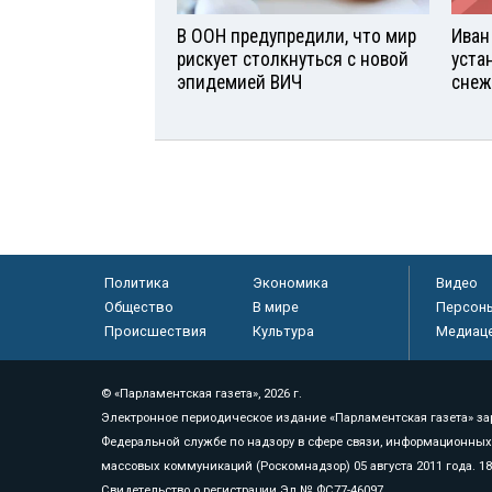
В ООН предупредили, что мир
Иван
рискует столкнуться с новой
уста
эпидемией ВИЧ
снеж
Политика
Экономика
Видео
Общество
В мире
Персон
Происшествия
Культура
Медиац
© «Парламентская газета», 2026 г.
Электронное периодическое издание «Парламентская газета» за
Федеральной службе по надзору в сфере связи, информационных
массовых коммуникаций (Роскомнадзор) 05 августа 2011 года. 1
Свидетельство о регистрации Эл № ФС77-46097