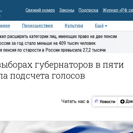
Свежий номер
Законы
Подписка
Журнал «РФ с
ия
и
 мире
Происшествия
Культура
Ещё
Медиацентр
Интервью
Колумнисты
Делова
ил расширить категории лиц, имеющих право на две пенсии
эксперт
оссии за год стало меньше на 409 тысяч человек
я пенсия по старости в России превысила 27,2 тысячи
ыборах губернаторов в пяти
ла подсчета голосов
Читать нас в