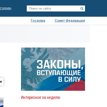
егодня»
Госдума
Совет Федерации
я
Авто
Недвижимость
Технологии
иза
Интересное за неделю