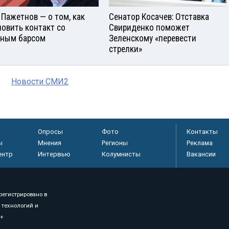
 Пажетнов — о том, как
Сенатор Косачев: Отставка
новить контакт со
Свириденко поможет
ным барсом
Зеленскому «перевести
стрелки»
Новости СМИ2
Опросы
Фото
Контакты
ы
Мнения
Регионы
Реклама
ентр
Интервью
Колумнисты
Вакансии
регистрировано в
 технологий и
8+