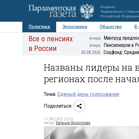
Издание
Федерального Собран
Российской Федераци
Политика
Экономика
Общество
В
Все о пенсиях
Фото
Авторы
Персоны
Мнения
Регионы
Минтруд предлож
вчера
Пенсионеров в Р
вчера
в России
Соцфонд: Средня
05.08.2026
Названы лидеры на в
регионах после нача
Тема:
Единый день голосования
Поделиться
11.09.2022 20:51
Автор:
Евгения Филиппова