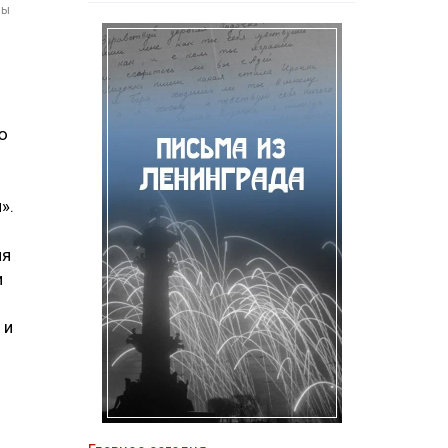
мы
ю
».
ия
и
 и