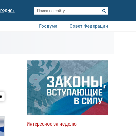
егодня»
Госдума
Совет Федерации
я
Авто
Недвижимость
Технологии
иза
Интересное за неделю