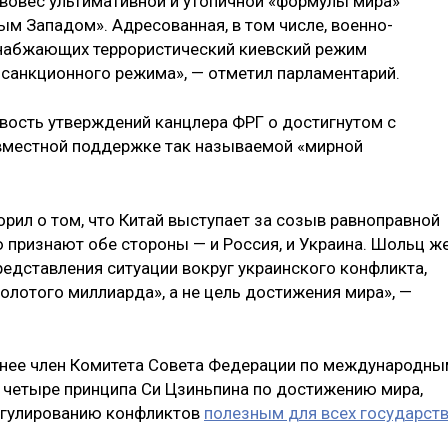
вовес ультимативной и утопичной «формулы мира»
ым Западом». Адресованная, в том числе, военно-
набжающих террористический киевский режим
санкционного режима», — отметил парламентарий.
вость утверждений канцлера ФРГ о достигнутом с
вместной поддержке так называемой «мирной
рил о том, что Китай выступает за созыв равноправной
признают обе стороны — и Россия, и Украина. Шольц ж
редставления ситуации вокруг украинского конфликта,
золотого миллиарда», а не цель достижения мира», —
ранее член Комитета Совета Федерации по международн
четыре принципа Си Цзиньпина по достижению мира,
регулированию конфликтов
полезным для всех государст