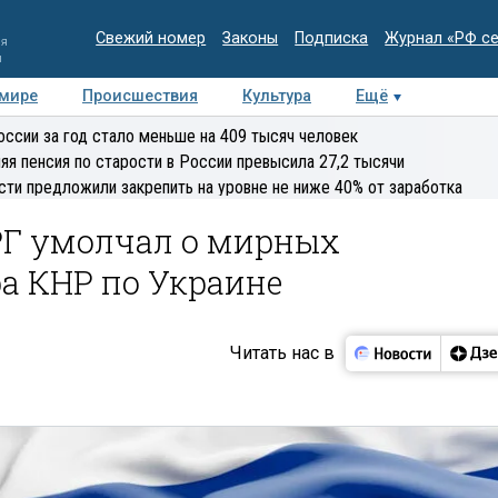
Свежий номер
Законы
Подписка
Журнал «РФ с
ия
и
 мире
Происшествия
Культура
Ещё
Медиацентр
Интервью
Колумнисты
Делова
оссии за год стало меньше на 409 тысяч человек
эксперт
яя пенсия по старости в России превысила 27,2 тысячи
сти предложили закрепить на уровне не ниже 40% от заработка
РГ умолчал о мирных
а КНР по Украине
Читать нас в