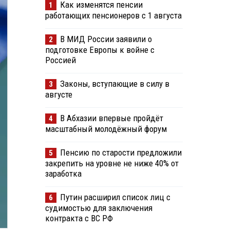
Как изменятся пенсии
1
работающих пенсионеров с 1 августа
В МИД России заявили о
2
подготовке Европы к войне с
Россией
Законы, вступающие в силу в
3
августе
В Абхазии впервые пройдёт
4
масштабный молодёжный форум
Пенсию по старости предложили
5
закрепить на уровне не ниже 40% от
заработка
Путин расширил список лиц с
6
судимостью для заключения
контракта с ВС РФ