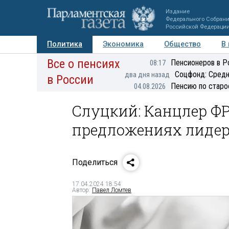
Издание
Федерального Собран
Российской Федераци
Политика
Экономика
Общество
В
Все о пенсиях
Фото
Авторы
Персоны
Мнения
Регионы
Пенсионеров в Р
08:17
Соцфонд: Средн
два дня назад
в России
Пенсию по старо
04.08.2026
Слуцкий: Канцлер Ф
предложениях лидер
Поделиться
17.04.2024 18:54
Автор:
Павел Ломтев