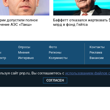
грии допустили полное
Баффетт отказался жертвовать 
чение АЭС «Пакш»
млрд в фонд Гейтса
Опросы
Фото
Контакты
ы
Мнения
Регионы
Реклама
ентр
Интервью
Колумнисты
Вакансии
льзуя сайт pnp.ru, Вы соглашаетесь с
использованием файлов c
регистрировано в
СОГЛАСЕН
 технологий и
8+
.