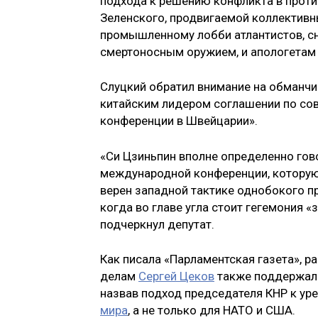
подхода к решению конфликта в проти
Зеленского, продвигаемой коллективн
промышленному лобби атлантистов, с
смертоносным оружием, и апологетам 
Слуцкий обратил внимание на обманчи
китайским лидером соглашении по со
конференции в Швейцарии».
«Си Цзиньпин вполне определенно гово
международной конференции, которую 
верен западной тактике однобокого п
когда во главе угла стоит гегемония «
подчеркнул депутат.
Как писала «Парламентская газета», 
делам
Сергей Цеков
также поддержал 
назвав подход председателя КНР к у
мира
, а не только для НАТО и США.