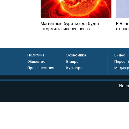
Магнитные бури: когда будет
В Вен
штормить сильнее всего
отклю
Политика
Экономика
Видео
Общество
В мире
Персон
Происшествия
Культура
Медиац
© «Парламентская газета», 2026 г.
Испо
Электронное периодическое издание «Парламентская газета» за
Федеральной службе по надзору в сфере связи, информационных
массовых коммуникаций (Роскомнадзор) 05 августа 2011 года. 1
Свидетельство о регистрации Эл № ФС77-46097
Учредитель — АНО «Парламентская газета»
Исполняющий обязанности главного редактора — Абдуллаев М.Р
Тел.: +7 (495) 637–69–79 E-mail:
pg@pnp.ru