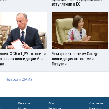
вступлении в ЕС
ушев: ФСБ и ЦРУ готовили
Чем грозит режиму Санду
ацию по ликвидации бен
ликвидация автономии
на
Гагаузии
Новости СМИ2
Опросы
Фото
Контакты
ы
Мнения
Регионы
Реклама