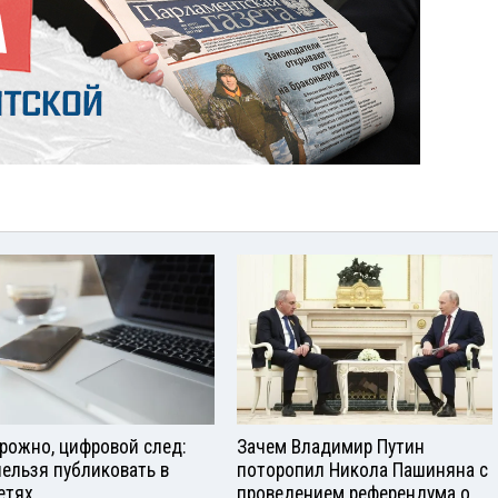
рожно, цифровой след:
Зачем Владимир Путин
нельзя публиковать в
поторопил Никола Пашиняна с
етях
проведением референдума о