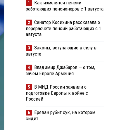
Как изменятся пенсии
1
работающих пенсионеров с 1 августа
Сенатор Косихина рассказала о
2
перерасчете пенсий работающих с 1
августа
Законы, вступающие в силу в
3
августе
Владимир Джабаров — о том,
4
зачем Европе Армения
В МИД России заявили о
5
подготовке Европы к войне с
Россией
Ереван рубит сук, на котором
6
сидит