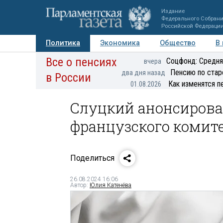
Издание
Федерального Собран
Российской Федераци
Политика
Экономика
Общество
В
Все о пенсиях
Фото
Авторы
Персоны
Мнения
Регионы
Соцфонд: Средня
вчера
Пенсию по стар
два дня назад
в России
Как изменятся п
01.08.2026
Слуцкий анонсировал
французского комит
Поделиться
26.08.2024 16:06
Автор:
Юлия Катенёва