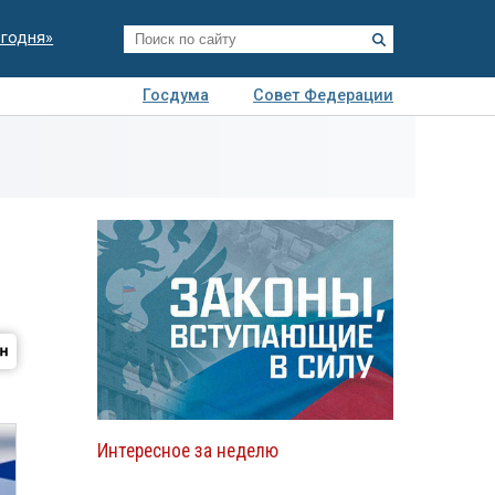
егодня»
Госдума
Совет Федерации
я
Авто
Недвижимость
Технологии
иза
Интересное за неделю