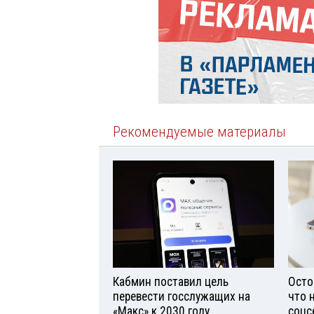
Рекомендуемые материалы
Кабмин поставил цель
Осто
перевести госслужащих на
что 
«Макс» к 2030 году
соцс