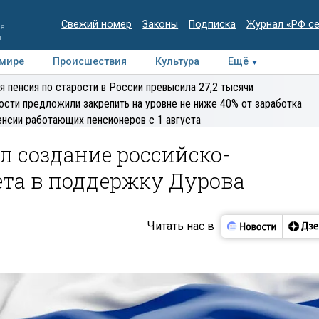
Свежий номер
Законы
Подписка
Журнал «РФ с
ия
и
 мире
Происшествия
Культура
Ещё
Медиацентр
Интервью
Колумнисты
Делова
я пенсия по старости в России превысила 27,2 тысячи
эксперт
ости предложили закрепить на уровне не ниже 40% от заработка
енсии работающих пенсионеров с 1 августа
 создание российско-
ета в поддержку Дурова
Читать нас в