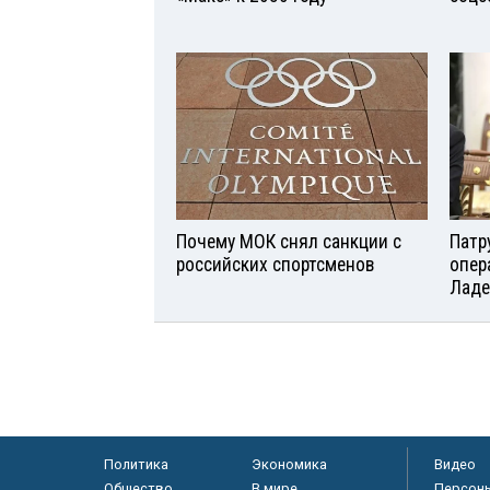
Почему МОК снял санкции с
Патр
российских спортсменов
опер
Ладе
Политика
Экономика
Видео
Общество
В мире
Персон