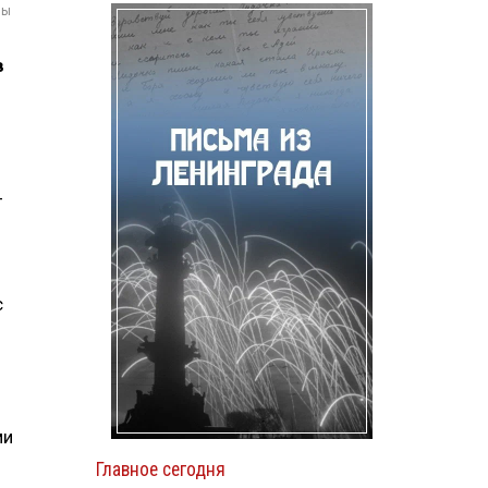
мы
в
-
с
ми
Главное сегодня