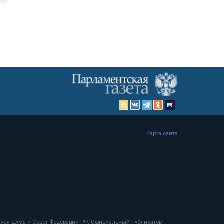
Карта сайта
енная Дума и Совет Федерации РФ. Официальный публикатор