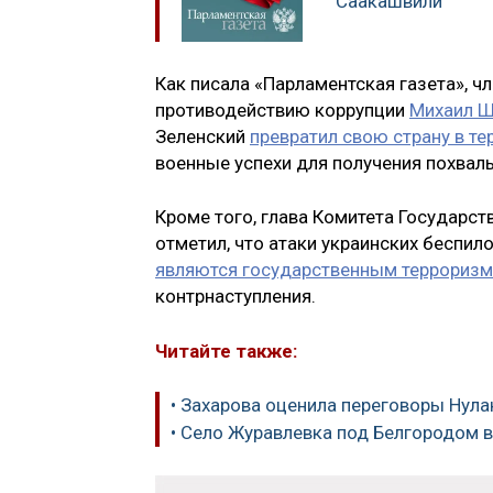
Саакашвили
Как писала «Парламентская газета», 
противодействию коррупции
Михаил 
Зеленский
превратил свою страну в т
военные успехи для получения похвал
Кроме того, глава Комитета Государ
отметил, что атаки украинских беспил
являются государственным террориз
контрнаступления.
Читайте также:
• Захарова оценила переговоры Нула
• Село Журавлевка под Белгородом 