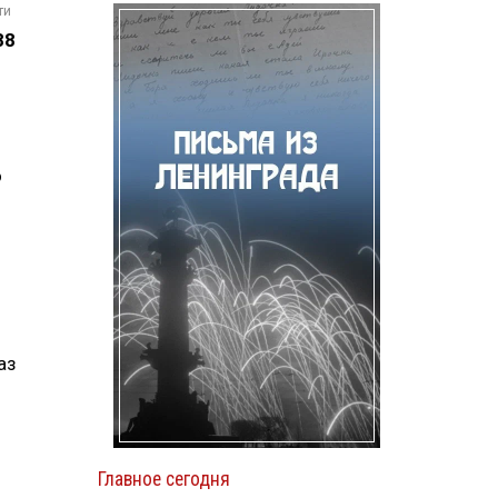
ти
88
о
аз
Главное сегодня