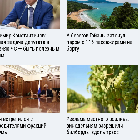
имир Константинов:
У берегов Гайаны затонул
ная задача депутата в
паром с 116 пассажирами на
виях ЧС — быть полезным
борту
ям
н встретился с
Реклама местного розлива:
водителями фракций
винодельням разрешили
умы
билборды вдоль трасс