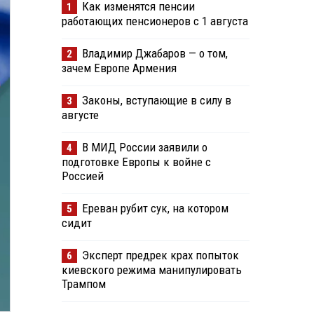
Как изменятся пенсии
1
работающих пенсионеров с 1 августа
Владимир Джабаров — о том,
2
зачем Европе Армения
Законы, вступающие в силу в
3
августе
В МИД России заявили о
4
подготовке Европы к войне с
Россией
Ереван рубит сук, на котором
5
сидит
Эксперт предрек крах попыток
6
киевского режима манипулировать
Трампом