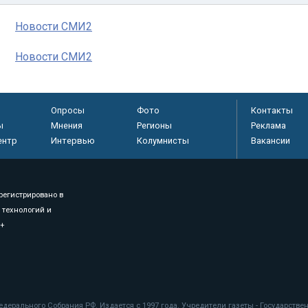
Новости СМИ2
Новости СМИ2
Опросы
Фото
Контакты
ы
Мнения
Регионы
Реклама
ентр
Интервью
Колумнисты
Вакансии
регистрировано в
 технологий и
8+
.
дерального Собрания РФ. Издается с 1997 года. Учредители газеты - Государств