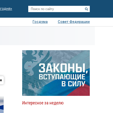
егодня»
Госдума
Совет Федерации
я
Авто
Недвижимость
Технологии
иза
Интересное за неделю