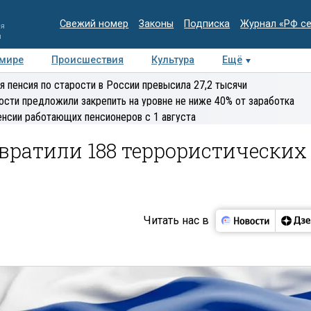
Свежий номер
Законы
Подписка
Журнал «РФ с
ия
и
 мире
Происшествия
Культура
Ещё
Медиацентр
Интервью
Колумнисты
Делова
я пенсия по старости в России превысила 27,2 тысячи
эксперт
ости предложили закрепить на уровне не ниже 40% от заработка
енсии работающих пенсионеров с 1 августа
вратили 188 террористических
Читать нас в