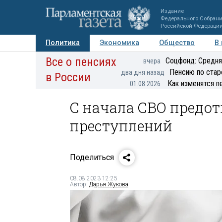
Издание
Федерального Собран
Российской Федераци
Политика
Экономика
Общество
В
Все о пенсиях
Фото
Авторы
Персоны
Мнения
Регионы
Соцфонд: Средня
вчера
Пенсию по стар
два дня назад
в России
Как изменятся п
01.08.2026
С начала СВО предот
преступлений
Поделиться
08.08.2023 12:25
Автор:
Дарья Жукова