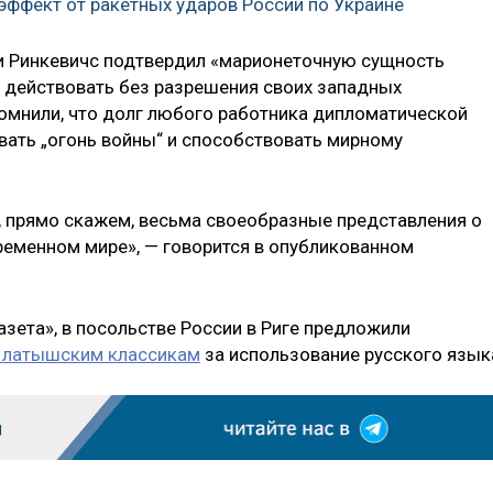
эффект от ракетных ударов России по Украине
и Ринкевичс подтвердил «марионеточную сущность
 действовать без разрешения своих западных
помнили, что долг любого работника дипломатической
вать „огонь войны“ и способствовать мирному
и, прямо скажем, весьма своеобразные представления о
ременном мире», — говорится в опубликованном
зета», в посольстве России в Риге предложили
и латышским классикам
за использование русского язык