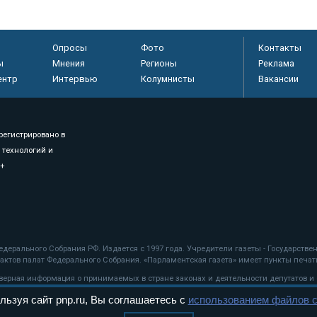
Опросы
Фото
Контакты
ы
Мнения
Регионы
Реклама
ентр
Интервью
Колумнисты
Вакансии
регистрировано в
 технологий и
8+
.
дерального Собрания РФ. Издается с 1997 года. Учредители газеты - Государств
ктов палат Федерального Собрания. «Парламентская газета» имеет пункты печати
оверная информация о принимаемых в стране законах и деятельности депутатов и
льзуя сайт pnp.ru, Вы соглашаетесь с
использованием файлов c
ехнологии