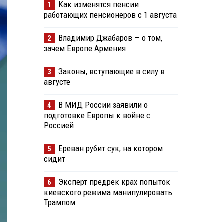
Как изменятся пенсии
1
работающих пенсионеров с 1 августа
Владимир Джабаров — о том,
2
зачем Европе Армения
Законы, вступающие в силу в
3
августе
В МИД России заявили о
4
подготовке Европы к войне с
Россией
Ереван рубит сук, на котором
5
сидит
Эксперт предрек крах попыток
6
киевского режима манипулировать
Трампом