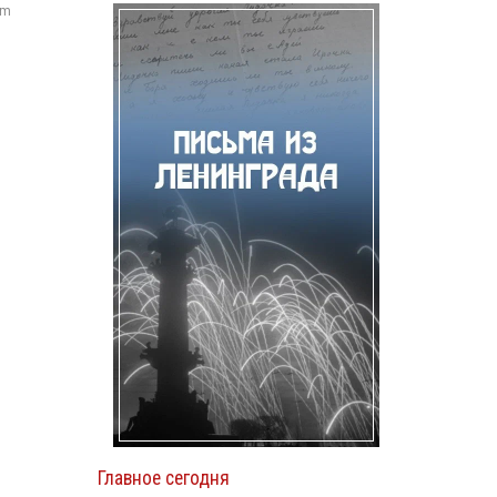
om
я
Главное сегодня