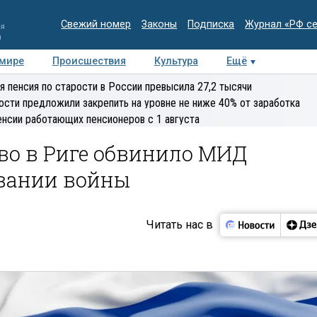
Свежий номер
Законы
Подписка
Журнал «РФ с
ия
и
 мире
Происшествия
Культура
Ещё
Медиацентр
Интервью
Колумнисты
Делова
я пенсия по старости в России превысила 27,2 тысячи
эксперт
ости предложили закрепить на уровне не ниже 40% от заработка
енсии работающих пенсионеров с 1 августа
во в Риге обвинило МИД
вании войны
Читать нас в