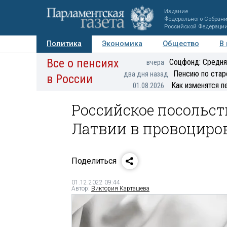
Издание
Федерального Собран
Российской Федераци
Политика
Экономика
Общество
В
Все о пенсиях
Фото
Авторы
Персоны
Мнения
Регионы
Соцфонд: Средня
вчера
Пенсию по стар
два дня назад
в России
Как изменятся п
01.08.2026
Российское посольст
Латвии в провоциро
Поделиться
01.12.2022 09:44
Автор:
Виктория Карташева