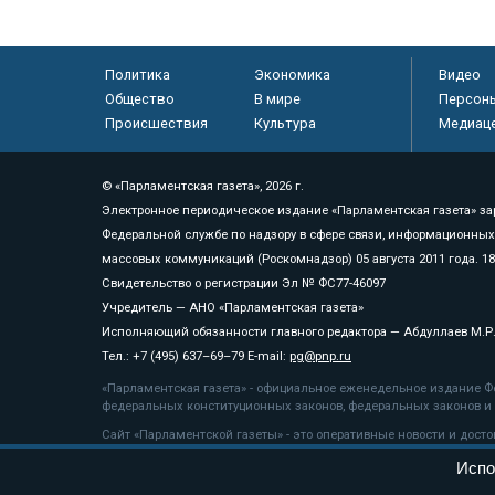
Политика
Экономика
Видео
Общество
В мире
Персон
Происшествия
Культура
Медиац
© «Парламентская газета», 2026 г.
Электронное периодическое издание «Парламентская газета» за
Федеральной службе по надзору в сфере связи, информационных
массовых коммуникаций (Роскомнадзор) 05 августа 2011 года. 1
Свидетельство о регистрации Эл № ФС77-46097
Учредитель — АНО «Парламентская газета»
Исполняющий обязанности главного редактора — Абдуллаев М.Р
Тел.: +7 (495) 637–69–79 E-mail:
pg@pnp.ru
«Парламентская газета» - официальное еженедельное издание Фе
федеральных конституционных законов, федеральных законов и а
Сайт «Парламентской газеты» - это оперативные новости и дост
«Парламентской газеты» активная ссылка на pnp.ru обязательна.
Испо
На информационном ресурсе применяются
рекомендательные т