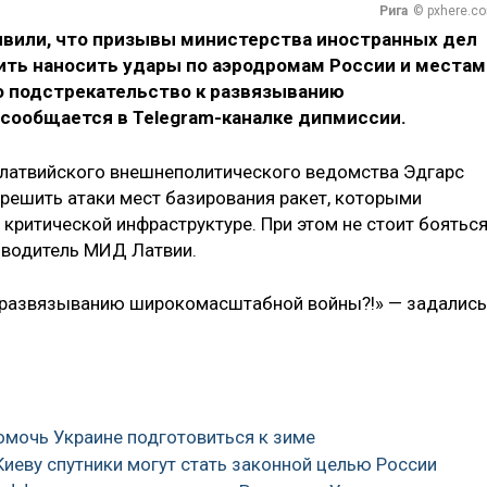
Рига
© pxhere.c
аявили, что призывы министерства иностранных дел
ить наносить удары по аэродромам России и местам
то подстрекательство к развязыванию
сообщается в Telegram-каналке дипмиссии.
а латвийского внешнеполитического ведомства Эдгарс
зрешить атаки мест базирования ракет, которыми
критической инфраструктуре. При этом не стоит боятьс
оводитель МИД Латвии.
 к развязыванию широкомасштабной войны?!» — задались
омочь Украине подготовиться к зиме
Киеву спутники могут стать законной целью России