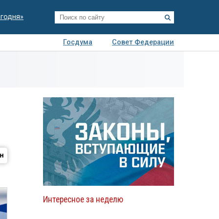
егодня»
Госдума
Совет Федерации
я
Авто
Недвижимость
Технологии
иза
Интересное за неделю