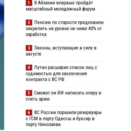
В Абхазии впервые пройдёт
1
масштабный молодёжный форум
Пенсию по старости предложили
2
закрепить на уровне не ниже 40% от
заработка
Законы, вступающие в силу в
3
августе
Путин расширил список лиц с
4
судимостью для заключения
контракта с ВС РФ
Сможет ли ИИ написать оперу и
5
спеть арию
ВС России поразили резервуары
6
с ГСМ в порту Одессы и буксир в
порту Николаева