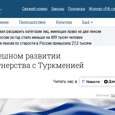
Свежий номер
Законы
Подписка
Журнал «РФ с
ия
и
 мире
Происшествия
Культура
Ещё
Медиацентр
Интервью
Колумнисты
Делова
ил расширить категории лиц, имеющих право на две пенсии
эксперт
оссии за год стало меньше на 409 тысяч человек
я пенсия по старости в России превысила 27,2 тысячи
пешном развитии
тнерства с Туркменией
Читать нас в
Источник:
ТА