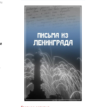
ru
и
,