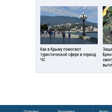
Как в Крыму помогают
Защи
туристической сфере в период
Брян
ЧС
смог
вып
Политика
Экономика
Видео