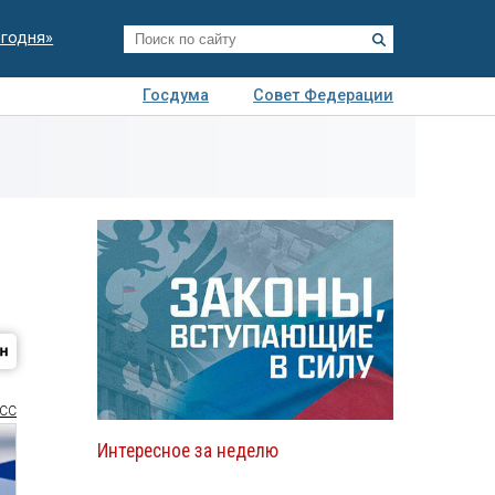
егодня»
Госдума
Совет Федерации
я
Авто
Недвижимость
Технологии
иза
СС
Интересное за неделю