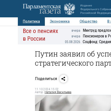
Издание
Федерального Собран
Российской Федераци
Политика
Экономика
Общество
В
Все о пенсиях
Фото
Авторы
Персоны
Мнения
Регионы
Минтруд предлож
вчера
Пенсионеров в Р
вчера
в России
Соцфонд: Средня
05.08.2026
Путин заявил об ус
стратегического пар
Поделиться
11.10.2024 15:02
Автор:
Наталия Васильева