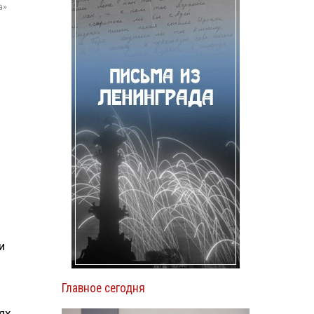
а»
и
Главное сегодня
ях