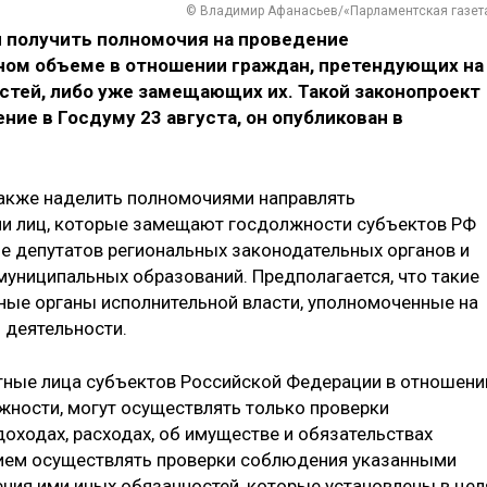
© Владимир Афанасьев/«Парламентская газет
 получить полномочия на проведение
ном объеме в отношении граждан, претендующих на
тей, либо уже замещающих их. Такой законопроект
ние в Госдуму 23 августа, он опубликован в
 также наделить полномочиями направлять
и лиц, которые замещают госдолжности субъектов РФ
е депутатов региональных законодательных органов и
муниципальных образований. Предполагается, что такие
ные органы исполнительной власти, уполномоченные на
 деятельности.
ные лица субъектов Российской Федерации в отношени
ности, могут осуществлять только проверки
оходах, расходах, об имуществе и обязательствах
ием осуществлять проверки соблюдения указанными
ения ими иных обязанностей, которые установлены в цел