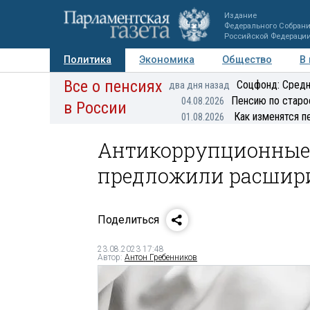
Издание
Федерального Собран
Российской Федераци
Политика
Экономика
Общество
В
Все о пенсиях
Фото
Авторы
Персоны
Мнения
Регионы
Соцфонд: Средн
два дня назад
Пенсию по старо
04.08.2026
в России
Как изменятся п
01.08.2026
Антикоррупционные 
предложили расшир
Поделиться
23.08.2023 17:48
Автор:
Антон Гребенников