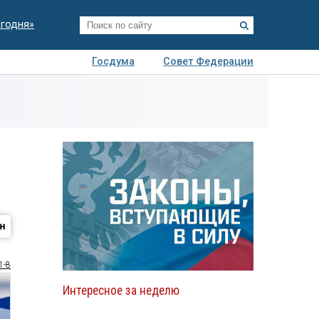
егодня»
Госдума
Совет Федерации
я
Авто
Недвижимость
Технологии
иза
1-8
Интересное за неделю