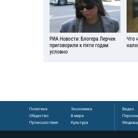
РИА Новости: Блогера Лерчек
Что 
приговорили к пяти годам
нало
условно
Политика
Экономика
Видео
Общество
В мире
Персон
Происшествия
Культура
Медиац