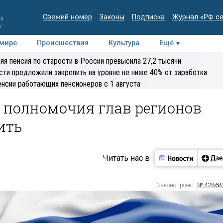
Свежий номер
Законы
Подписка
Журнал «РФ с
ия
и
 мире
Происшествия
Культура
Ещё
Медиацентр
Интервью
Колумнисты
Делова
яя пенсия по старости в России превысила 27,2 тысячи
эксперт
сти предложили закрепить на уровне не ниже 40% от заработка
енсии работающих пенсионеров с 1 августа
полномочия глав регионов
ить
Читать нас в
Законопроект:
№ 42868