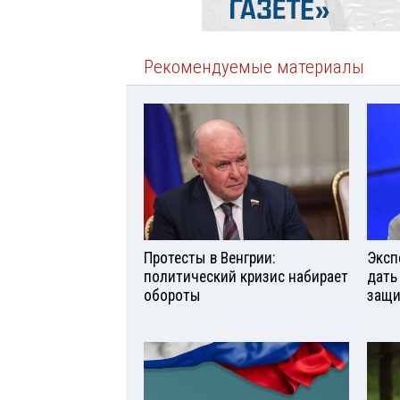
Рекомендуемые материалы
Протесты в Венгрии:
Эксп
политический кризис набирает
дать
обороты
защи