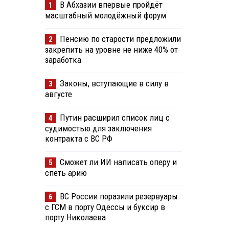
В Абхазии впервые пройдёт
1
масштабный молодёжный форум
Пенсию по старости предложили
2
закрепить на уровне не ниже 40% от
заработка
Законы, вступающие в силу в
3
августе
Путин расширил список лиц с
4
судимостью для заключения
контракта с ВС РФ
Сможет ли ИИ написать оперу и
5
спеть арию
ВС России поразили резервуары
6
с ГСМ в порту Одессы и буксир в
порту Николаева