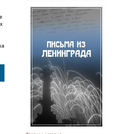
е
х
ка