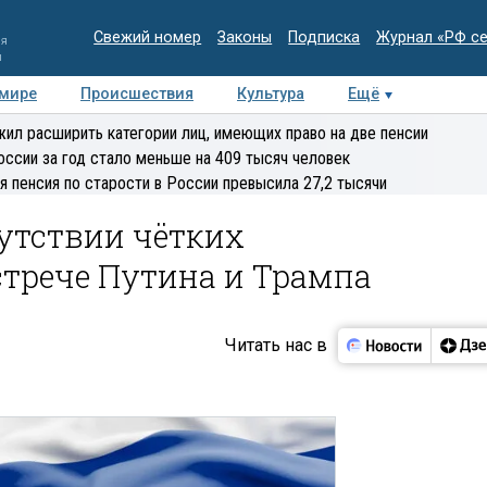
Свежий номер
Законы
Подписка
Журнал «РФ с
ия
и
 мире
Происшествия
Культура
Ещё
Медиацентр
Интервью
Колумнисты
Делова
ил расширить категории лиц, имеющих право на две пенсии
эксперт
оссии за год стало меньше на 409 тысяч человек
я пенсия по старости в России превысила 27,2 тысячи
сутствии чётких
стрече Путина и Трампа
Читать нас в