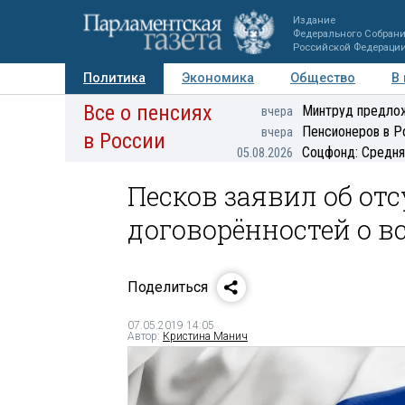
Издание
Федерального Собран
Российской Федераци
Политика
Экономика
Общество
В
Все о пенсиях
Фото
Авторы
Персоны
Мнения
Регионы
Минтруд предлож
вчера
Пенсионеров в Р
вчера
в России
Соцфонд: Средня
05.08.2026
Песков заявил об от
договорённостей о в
Поделиться
07.05.2019 14:05
Автор:
Кристина Манич