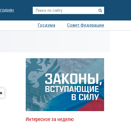
егодня»
Госдума
Совет Федерации
я
Авто
Недвижимость
Технологии
иза
Интересное за неделю