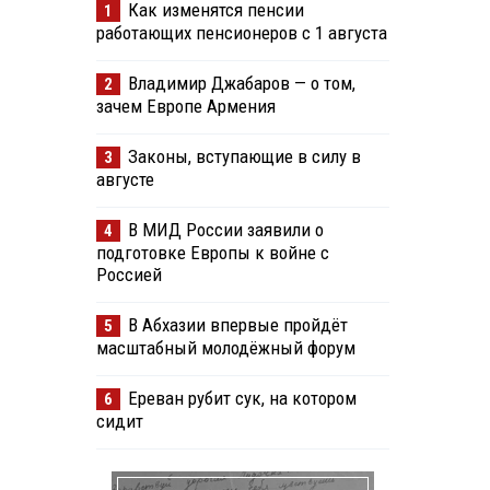
Как изменятся пенсии
1
работающих пенсионеров с 1 августа
Владимир Джабаров — о том,
2
зачем Европе Армения
Законы, вступающие в силу в
3
августе
В МИД России заявили о
4
подготовке Европы к войне с
Россией
В Абхазии впервые пройдёт
5
масштабный молодёжный форум
Ереван рубит сук, на котором
6
сидит