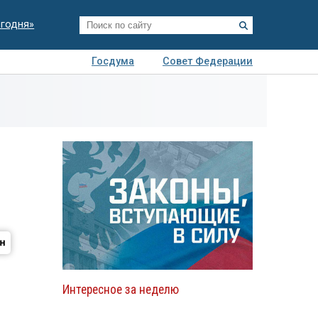
егодня»
Госдума
Совет Федерации
я
Авто
Недвижимость
Технологии
иза
Интересное за неделю