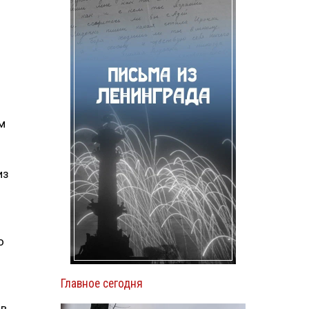
м
из
о
Главное сегодня
 в