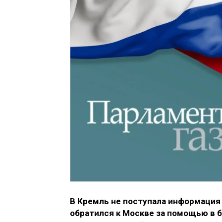
В Кремль не поступала информация
обратился к Москве за помощью в б