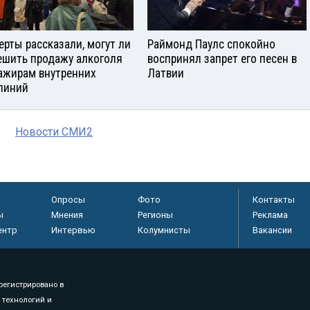
ерты рассказали, могут ли
Раймонд Паулс спокойно
ешить продажу алкоголя
воспринял запрет его песен в
ажирам внутренних
Латвии
линий
Новости СМИ2
Опросы
Фото
Контакты
ы
Мнения
Регионы
Реклама
ентр
Интервью
Колумнисты
Вакансии
регистрировано в
 технологий и