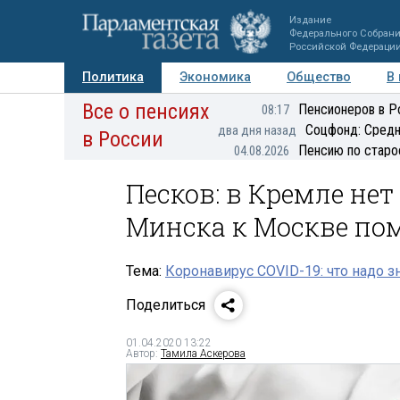
Издание
Федерального Собран
Российской Федераци
Политика
Экономика
Общество
В
Все о пенсиях
Фото
Авторы
Персоны
Мнения
Регионы
Пенсионеров в Р
08:17
Соцфонд: Средн
два дня назад
в России
Пенсию по старо
04.08.2026
Песков: в Кремле не
Минска к Москве пом
Тема:
Коронавирус COVID-19: что надо з
Поделиться
01.04.2020 13:22
Автор:
Тамила Аскерова