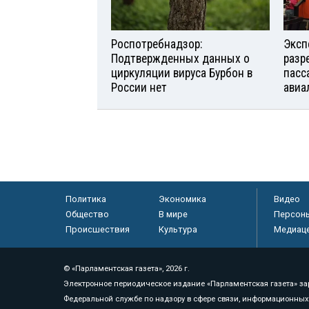
Роспотребнадзор:
Эксп
Подтвержденных данных о
разр
циркуляции вируса Бурбон в
пасс
России нет
авиа
Политика
Экономика
Видео
Общество
В мире
Персон
Происшествия
Культура
Медиац
© «Парламентская газета», 2026 г.
Электронное периодическое издание «Парламентская газета» за
Федеральной службе по надзору в сфере связи, информационных