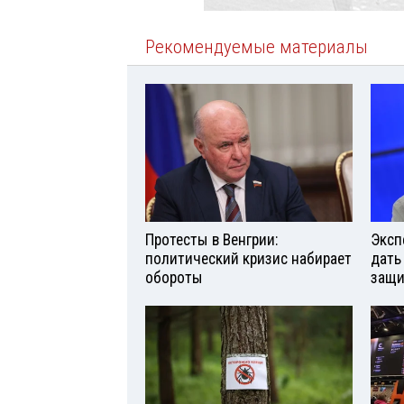
Рекомендуемые материалы
Протесты в Венгрии:
Эксп
политический кризис набирает
дать
обороты
защи