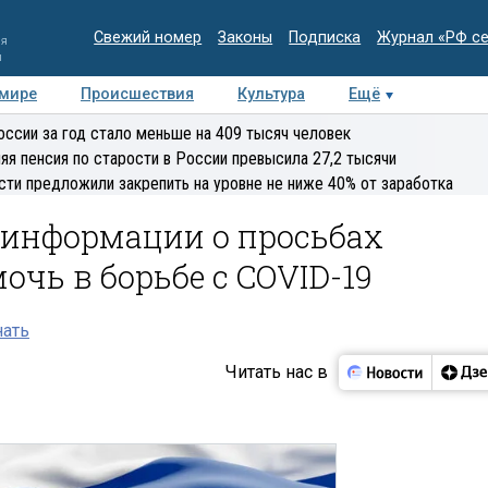
Свежий номер
Законы
Подписка
Журнал «РФ с
ия
и
 мире
Происшествия
Культура
Ещё
Медиацентр
Интервью
Колумнисты
Делова
оссии за год стало меньше на 409 тысяч человек
эксперт
яя пенсия по старости в России превысила 27,2 тысячи
сти предложили закрепить на уровне не ниже 40% от заработка
т информации о просьбах
очь в борьбе с COVID-19
нать
Читать нас в